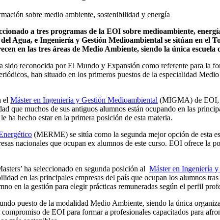
ionado a tres programas de la EOI sobre medioambiente, energía y 
del Agua, e Ingeniería y Gestión Medioambiental se sitúan en el To
cen en las tres áreas de Medio Ambiente, siendo la única escuela d
ha sido reconocida por El Mundo y Expansión como referente para la fo
riódicos, han situado en los primeros puestos de la especialidad Medi
a el
Máster en Ingeniería y Gestión Medioambiental
(MIGMA) de EOI
lidad que muchos de sus antiguos alumnos están ocupando en las princip
le ha hecho estar en la primera posición de esta materia.
Energético
(MERME)
se sitúa como la segunda mejor opción de esta es
esas nacionales que ocupan ex alumnos de este curso. EOI ofrece la pos
Masters’ ha seleccionado en segunda posición al
Máster en Ingeniería y
ilidad en las principales empresas del país que ocupan los alumnos tras
umno en la gestión para elegir prácticas remuneradas según el perfil prof
gundo puesto de la modalidad Medio Ambiente, siendo la única organizació
l compromiso de EOI para formar a profesionales capacitados para afront