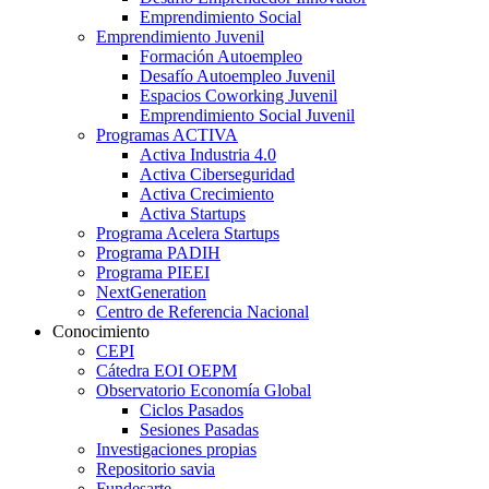
Emprendimiento Social
Emprendimiento Juvenil
Formación Autoempleo
Desafío Autoempleo Juvenil
Espacios Coworking Juvenil
Emprendimiento Social Juvenil
Programas ACTIVA
Activa Industria 4.0
Activa Ciberseguridad
Activa Crecimiento
Activa Startups
Programa Acelera Startups
Programa PADIH
Programa PIEEI
NextGeneration
Centro de Referencia Nacional
Conocimiento
CEPI
Cátedra EOI OEPM
Observatorio Economía Global
Ciclos Pasados
Sesiones Pasadas
Investigaciones propias
Repositorio savia
Fundesarte