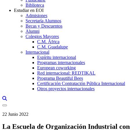
Biblioteca
Estudiar en EOI
Admisiones
Secretaría Alumnos
Becas y Descuentos
Alumni
Colegios Mayores
C.M. África
C.M. Guadalupe
Internacional
Espíritu internacional
Programas internacionales
European coworking
Red internacional: REDTIKAL
Programa Beautiful Bees
Certificación Contratación Pública Internacional
Otros proyectos internacionales
Links, Opens in this window a searcher
22 Junio 2022
La Escuela de Organización Industrial cons