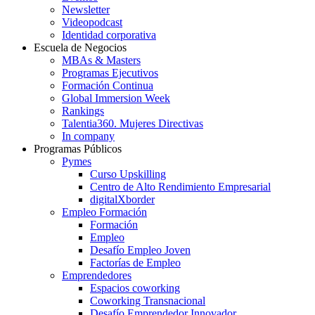
Newsletter
Videopodcast
Identidad corporativa
Escuela de Negocios
MBAs & Masters
Programas Ejecutivos
Formación Continua
Global Immersion Week
Rankings
Talentia360. Mujeres Directivas
In company
Programas Públicos
Pymes
Curso Upskilling
Centro de Alto Rendimiento Empresarial
digitalXborder
Empleo Formación
Formación
Empleo
Desafío Empleo Joven
Factorías de Empleo
Emprendedores
Espacios coworking
Coworking Transnacional
Desafío Emprendedor Innovador