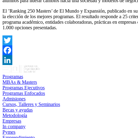
alumnos para liderar cambios hacia una sociedad y modelos de negoci
El ’Ranking 250 Masters’ de El Mundo y Expansión, publicado en su Su
la elección de los mejores programas. El resultado responde a 25 crit
programa académico, entidades colaboradoras, prácticas en empresas o
1.000 opciones presentadas.
Twitter
Facebook
LinkedIn
Programas
MBAs & Masters
Programas Ejecutivos
Programas Enfocados
Admisiones
Cursos, Talleres y Seminarios
Becas y ayudas
Metodología
Empresas
In company
Pymes
Emprendimiento