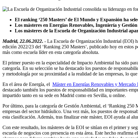
El ranking ‘250 Masters’ de El Mundo y Expansión ha selecc
Los másteres en Energías Renovables, Ingeniería y Gestión 
Los másteres de la Escuela de Organización Industrial apare
Madrid, 22.06.2022
.
- La Escuela de Organización Industrial (EOI) 
edición 2022/23 del ‘Ranking 250 Masters‘, publicado hoy en estos pe
más como escuela líder en esta categoría absoluta.
El primer puesto en la especialidad de Impacto Ambiental ha sido par
categoría. En su selección se ha destacado los puestos de responsabi
y metodología por su proximidad a la realidad de las empresas, lo que 
En el área de Energía, el
Máster en Energías Renovables y Mercado 
destacado también los puestos de responsabilidad en importantes empr
impartido tanto en su sede en Madrid como en Sevilla, u online.
Por último, para la categoría de Gestión Ambiental, el ‘Ranking 250 
empresas del sector hidráulico. Una vez más, los puestos de responsab
esta clasificación. Además, tras finalizar este máster, EOI ayuda al al
Con este resultado, los másteres de la EOI se sitúan en el primer y se
escuela de negocios con presencia en esta área. Este hecho reafirma e