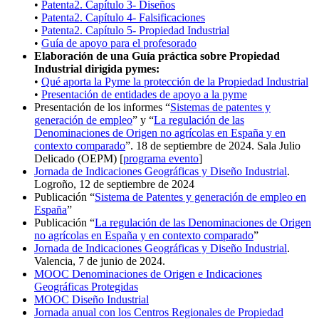
•
Patenta2. Capítulo 3- Diseños
•
Patenta2. Capítulo 4- Falsificaciones
•
Patenta2. Capítulo 5- Propiedad Industrial
•
Guía de apoyo para el profesorado
Elaboración de una Guía práctica sobre Propiedad
Industrial dirigida pymes:
•
Qué aporta la Pyme la protección de la Propiedad Industrial
•
Presentación de entidades de apoyo a la pyme
Presentación de los informes “
Sistemas de patentes y
generación de empleo
” y “
La regulación de las
Denominaciones de Origen no agrícolas en España y en
contexto comparado
”. 18 de septiembre de 2024. Sala Julio
Delicado (OEPM) [
programa evento
]
Jornada de Indicaciones Geográficas y Diseño Industrial
.
Logroño, 12 de septiembre de 2024
Publicación “
Sistema de Patentes y generación de empleo en
España
”
Publicación “
La regulación de las Denominaciones de Origen
no agrícolas en España y en contexto comparado
”
Jornada de Indicaciones Geográficas y Diseño Industrial
.
Valencia, 7 de junio de 2024.
MOOC Denominaciones de Origen e Indicaciones
Geográficas Protegidas
MOOC Diseño Industrial
Jornada anual con los Centros Regionales de Propiedad