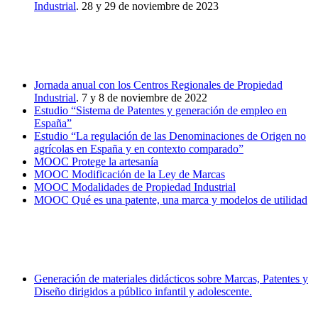
Industrial
. 28 y 29 de noviembre de 2023
Actividades de la Cátedra en 2022-2023
Jornada anual con los Centros Regionales de Propiedad
Industrial
. 7 y 8 de noviembre de 2022
Estudio “Sistema de Patentes y generación de empleo en
España”
Estudio “La regulación de las Denominaciones de Origen no
agrícolas en España y en contexto comparado”
MOOC Protege la artesanía
MOOC Modificación de la Ley de Marcas
MOOC Modalidades de Propiedad Industrial
MOOC Qué es una patente, una marca y modelos de utilidad
Actividades de la Cátedra en 2021
Generación de materiales didácticos sobre Marcas, Patentes y
Diseño dirigidos a público infantil y adolescente.