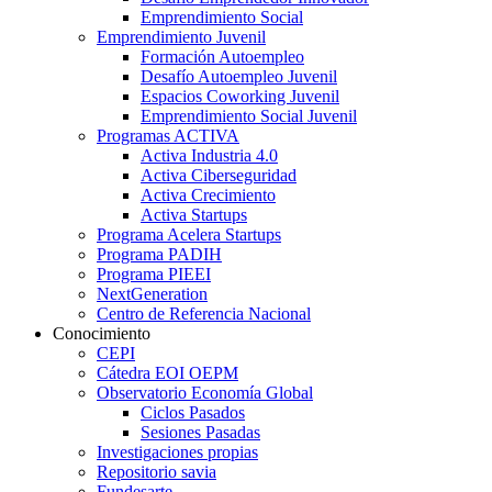
Emprendimiento Social
Emprendimiento Juvenil
Formación Autoempleo
Desafío Autoempleo Juvenil
Espacios Coworking Juvenil
Emprendimiento Social Juvenil
Programas ACTIVA
Activa Industria 4.0
Activa Ciberseguridad
Activa Crecimiento
Activa Startups
Programa Acelera Startups
Programa PADIH
Programa PIEEI
NextGeneration
Centro de Referencia Nacional
Conocimiento
CEPI
Cátedra EOI OEPM
Observatorio Economía Global
Ciclos Pasados
Sesiones Pasadas
Investigaciones propias
Repositorio savia
Fundesarte