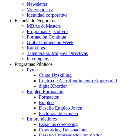
Newsletter
Videopodcast
Identidad corporativa
Escuela de Negocios
MBAs & Masters
Programas Ejecutivos
Formación Continua
Global Immersion Week
Rankings
Talentia360. Mujeres Directivas
In company
Programas Públicos
Pymes
Curso Upskilling
Centro de Alto Rendimiento Empresarial
digitalXborder
Empleo Formación
Formación
Empleo
Desafío Empleo Joven
Factorías de Empleo
Emprendedores
Espacios coworking
Coworking Transnacional
Desafío Emprendedor Innovador