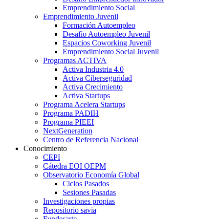
Emprendimiento Social
Emprendimiento Juvenil
Formación Autoempleo
Desafío Autoempleo Juvenil
Espacios Coworking Juvenil
Emprendimiento Social Juvenil
Programas ACTIVA
Activa Industria 4.0
Activa Ciberseguridad
Activa Crecimiento
Activa Startups
Programa Acelera Startups
Programa PADIH
Programa PIEEI
NextGeneration
Centro de Referencia Nacional
Conocimiento
CEPI
Cátedra EOI OEPM
Observatorio Economía Global
Ciclos Pasados
Sesiones Pasadas
Investigaciones propias
Repositorio savia
Fundesarte