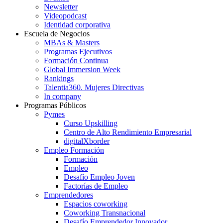
Newsletter
Videopodcast
Identidad corporativa
Escuela de Negocios
MBAs & Masters
Programas Ejecutivos
Formación Continua
Global Immersion Week
Rankings
Talentia360. Mujeres Directivas
In company
Programas Públicos
Pymes
Curso Upskilling
Centro de Alto Rendimiento Empresarial
digitalXborder
Empleo Formación
Formación
Empleo
Desafío Empleo Joven
Factorías de Empleo
Emprendedores
Espacios coworking
Coworking Transnacional
Desafío Emprendedor Innovador