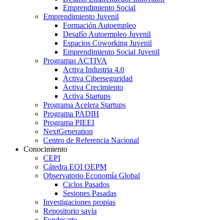
Emprendimiento Social
Emprendimiento Juvenil
Formación Autoempleo
Desafío Autoempleo Juvenil
Espacios Coworking Juvenil
Emprendimiento Social Juvenil
Programas ACTIVA
Activa Industria 4.0
Activa Ciberseguridad
Activa Crecimiento
Activa Startups
Programa Acelera Startups
Programa PADIH
Programa PIEEI
NextGeneration
Centro de Referencia Nacional
Conocimiento
CEPI
Cátedra EOI OEPM
Observatorio Economía Global
Ciclos Pasados
Sesiones Pasadas
Investigaciones propias
Repositorio savia
Fundesarte