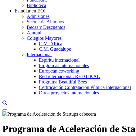
Biblioteca
Estudiar en EOI
Admisiones
Secretaría Alumnos
Becas y Descuentos
Alumni
Colegios Mayores
C.M. África
C.M. Guadalupe
Internacional
Espíritu internacional
Programas internacionales
European coworking
Red internacional: REDTIKAL
Programa Beautiful Bees
Certificación Contratación Pública Internacional
Otros proyectos internacionales
Links, Opens in this window a searcher
Programa de Aceleración de Sta