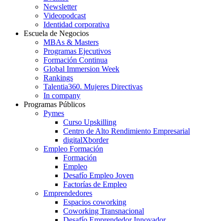
Newsletter
Videopodcast
Identidad corporativa
Escuela de Negocios
MBAs & Masters
Programas Ejecutivos
Formación Continua
Global Immersion Week
Rankings
Talentia360. Mujeres Directivas
In company
Programas Públicos
Pymes
Curso Upskilling
Centro de Alto Rendimiento Empresarial
digitalXborder
Empleo Formación
Formación
Empleo
Desafío Empleo Joven
Factorías de Empleo
Emprendedores
Espacios coworking
Coworking Transnacional
Desafío Emprendedor Innovador