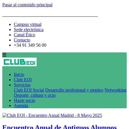
Pasar al contenido principal
ESCUELA DE ORGANIZACIÓN INDUSTRIAL
Campus virtual
Sede electrónica
Canal Ético
Contacto
+34 91 349 56 00
Inicio
Club EOI
Servicios
Club EOI Social
Desarrollo profesional y empleo
Networking
Deporte, cultura y ocio
Hazte socio
Agenda
Encuentro Anual de Antiguos Alumnos