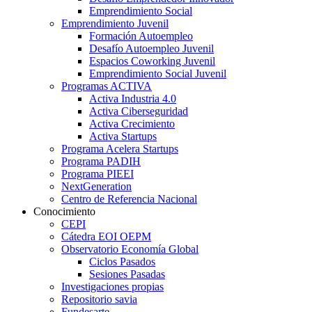
Emprendimiento Social
Emprendimiento Juvenil
Formación Autoempleo
Desafío Autoempleo Juvenil
Espacios Coworking Juvenil
Emprendimiento Social Juvenil
Programas ACTIVA
Activa Industria 4.0
Activa Ciberseguridad
Activa Crecimiento
Activa Startups
Programa Acelera Startups
Programa PADIH
Programa PIEEI
NextGeneration
Centro de Referencia Nacional
Conocimiento
CEPI
Cátedra EOI OEPM
Observatorio Economía Global
Ciclos Pasados
Sesiones Pasadas
Investigaciones propias
Repositorio savia
Fundesarte