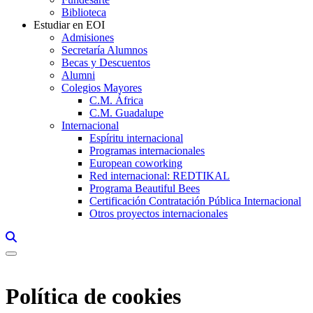
Biblioteca
Estudiar en EOI
Admisiones
Secretaría Alumnos
Becas y Descuentos
Alumni
Colegios Mayores
C.M. África
C.M. Guadalupe
Internacional
Espíritu internacional
Programas internacionales
European coworking
Red internacional: REDTIKAL
Programa Beautiful Bees
Certificación Contratación Pública Internacional
Otros proyectos internacionales
Links, Opens in this window a searcher
Política de cookies