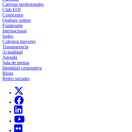
Carreras profesionales
Club EOI
Conócenos
Quiénes somos
Fundesarte
Internacional
Sedes
Colegios mayores
Transparencia
Actualidad
Agenda
Sala de prensa
Identidad corporativa
Blogs
Redes sociales
Links, Opens in this window
Links, Opens in this window
Links, Opens in this window
Links, Opens in this window
Links, Opens in this window