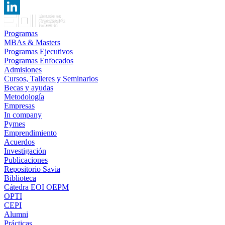
Facebook
LinkedIn
Programas
MBAs & Masters
Programas Ejecutivos
Programas Enfocados
Admisiones
Cursos, Talleres y Seminarios
Becas y ayudas
Metodología
Empresas
In company
Pymes
Emprendimiento
Acuerdos
Investigación
Publicaciones
Repositorio Savia
Biblioteca
Cátedra EOI OEPM
OPTI
CEPI
Alumni
Prácticas