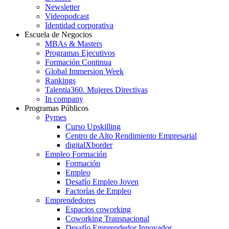
Newsletter
Videopodcast
Identidad corporativa
Escuela de Negocios
MBAs & Masters
Programas Ejecutivos
Formación Continua
Global Immersion Week
Rankings
Talentia360. Mujeres Directivas
In company
Programas Públicos
Pymes
Curso Upskilling
Centro de Alto Rendimiento Empresarial
digitalXborder
Empleo Formación
Formación
Empleo
Desafío Empleo Joven
Factorías de Empleo
Emprendedores
Espacios coworking
Coworking Transnacional
Desafío Emprendedor Innovador