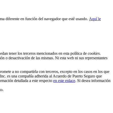
orma diferente en función del navegador que esté usando.
Aquí le
uedan tener los terceros mencionados en esta política de
cookies
.
ión o desactivación de las mismas. Ni esta web ni sus representantes
omete a no compartirla con terceros, excepto en los casos en los que
e Inc. es una compañía adherida al Acuerdo de Puerto Seguro que
ormación detallada a este respecto
en este enlace
. Si desea información
to.