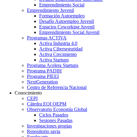
Emprendimiento Social
Emprendimiento Juvenil
Formación Autoempleo
Desafío Autoempleo Juvenil
Espacios Coworking Juvenil
Emprendimiento Social Juvenil
Programas ACTIVA
Activa Industria 4.0
Activa Ciberseguridad
Activa Crecimiento
Activa Startups
Programa Acelera Startups
Programa PADIH
Programa PIEEI
NextGeneration
Centro de Referencia Nacional
Conocimiento
CEPI
Cátedra EOI OEPM
Observatorio Economía Global
Ciclos Pasados
Sesiones Pasadas
Investigaciones propias
Repositorio savia
Fundesarte