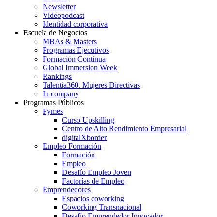
Newsletter
Videopodcast
Identidad corporativa
Escuela de Negocios
MBAs & Masters
Programas Ejecutivos
Formación Continua
Global Immersion Week
Rankings
Talentia360. Mujeres Directivas
In company
Programas Públicos
Pymes
Curso Upskilling
Centro de Alto Rendimiento Empresarial
digitalXborder
Empleo Formación
Formación
Empleo
Desafío Empleo Joven
Factorías de Empleo
Emprendedores
Espacios coworking
Coworking Transnacional
Desafío Emprendedor Innovador