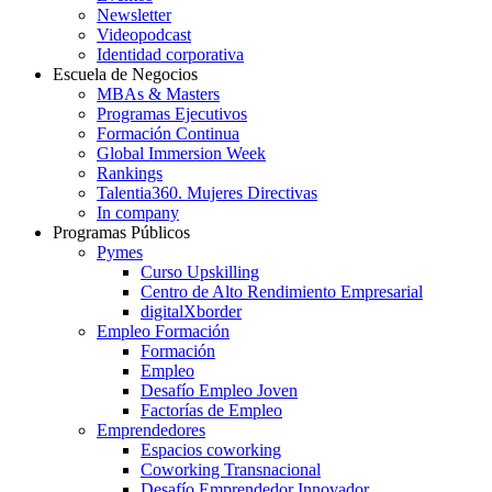
Newsletter
Videopodcast
Identidad corporativa
Escuela de Negocios
MBAs & Masters
Programas Ejecutivos
Formación Continua
Global Immersion Week
Rankings
Talentia360. Mujeres Directivas
In company
Programas Públicos
Pymes
Curso Upskilling
Centro de Alto Rendimiento Empresarial
digitalXborder
Empleo Formación
Formación
Empleo
Desafío Empleo Joven
Factorías de Empleo
Emprendedores
Espacios coworking
Coworking Transnacional
Desafío Emprendedor Innovador