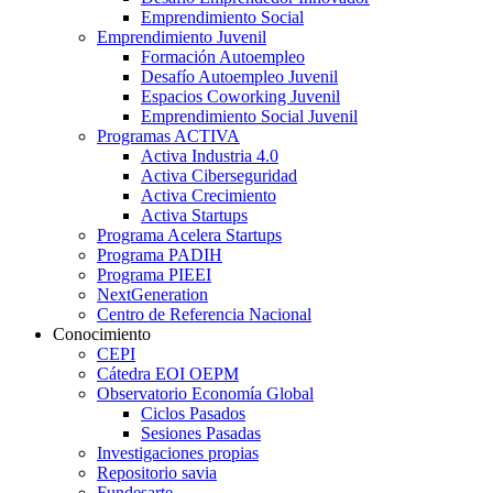
Emprendimiento Social
Emprendimiento Juvenil
Formación Autoempleo
Desafío Autoempleo Juvenil
Espacios Coworking Juvenil
Emprendimiento Social Juvenil
Programas ACTIVA
Activa Industria 4.0
Activa Ciberseguridad
Activa Crecimiento
Activa Startups
Programa Acelera Startups
Programa PADIH
Programa PIEEI
NextGeneration
Centro de Referencia Nacional
Conocimiento
CEPI
Cátedra EOI OEPM
Observatorio Economía Global
Ciclos Pasados
Sesiones Pasadas
Investigaciones propias
Repositorio savia
Fundesarte