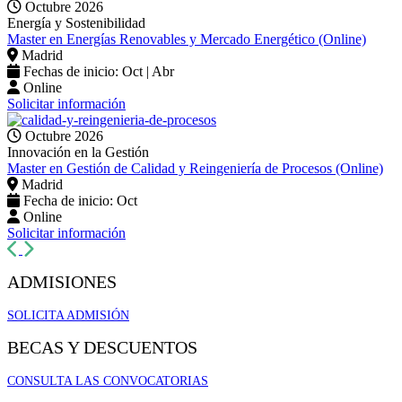
Octubre 2026
Energía y Sostenibilidad
Master en Energías Renovables y Mercado Energético (Online)
Madrid
Fechas de inicio: Oct | Abr
Online
Solicitar información
Octubre 2026
Innovación en la Gestión
Master en Gestión de Calidad y Reingeniería de Procesos (Online)
Madrid
Fecha de inicio: Oct
Online
Solicitar información
Anterior
Siguiente
ADMISIONES
SOLICITA ADMISIÓN
BECAS Y DESCUENTOS
CONSULTA LAS CONVOCATORIAS