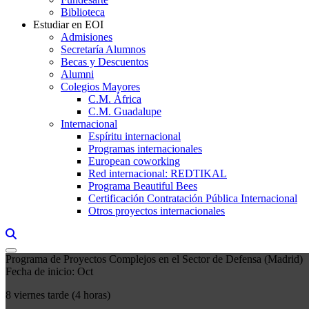
Biblioteca
Estudiar en EOI
Admisiones
Secretaría Alumnos
Becas y Descuentos
Alumni
Colegios Mayores
C.M. África
C.M. Guadalupe
Internacional
Espíritu internacional
Programas internacionales
European coworking
Red internacional: REDTIKAL
Programa Beautiful Bees
Certificación Contratación Pública Internacional
Otros proyectos internacionales
Links, Opens in this window a searcher
Programa de Proyectos Complejos en el Sector de Defensa (Madrid)
Fecha de inicio: Oct
8 viernes tarde (4 horas)