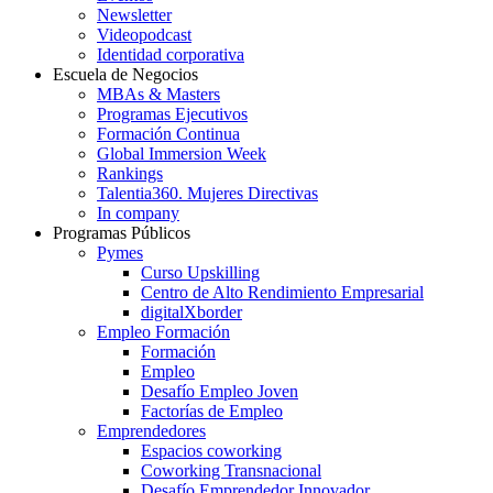
Newsletter
Videopodcast
Identidad corporativa
Escuela de Negocios
MBAs & Masters
Programas Ejecutivos
Formación Continua
Global Immersion Week
Rankings
Talentia360. Mujeres Directivas
In company
Programas Públicos
Pymes
Curso Upskilling
Centro de Alto Rendimiento Empresarial
digitalXborder
Empleo Formación
Formación
Empleo
Desafío Empleo Joven
Factorías de Empleo
Emprendedores
Espacios coworking
Coworking Transnacional
Desafío Emprendedor Innovador