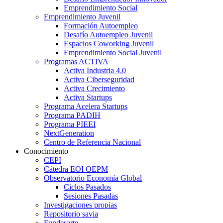
Emprendimiento Social
Emprendimiento Juvenil
Formación Autoempleo
Desafío Autoempleo Juvenil
Espacios Coworking Juvenil
Emprendimiento Social Juvenil
Programas ACTIVA
Activa Industria 4.0
Activa Ciberseguridad
Activa Crecimiento
Activa Startups
Programa Acelera Startups
Programa PADIH
Programa PIEEI
NextGeneration
Centro de Referencia Nacional
Conocimiento
CEPI
Cátedra EOI OEPM
Observatorio Economía Global
Ciclos Pasados
Sesiones Pasadas
Investigaciones propias
Repositorio savia
Fundesarte