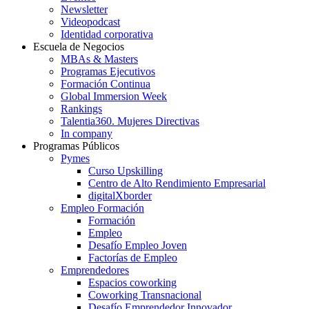
Newsletter
Videopodcast
Identidad corporativa
Escuela de Negocios
MBAs & Masters
Programas Ejecutivos
Formación Continua
Global Immersion Week
Rankings
Talentia360. Mujeres Directivas
In company
Programas Públicos
Pymes
Curso Upskilling
Centro de Alto Rendimiento Empresarial
digitalXborder
Empleo Formación
Formación
Empleo
Desafío Empleo Joven
Factorías de Empleo
Emprendedores
Espacios coworking
Coworking Transnacional
Desafío Emprendedor Innovador