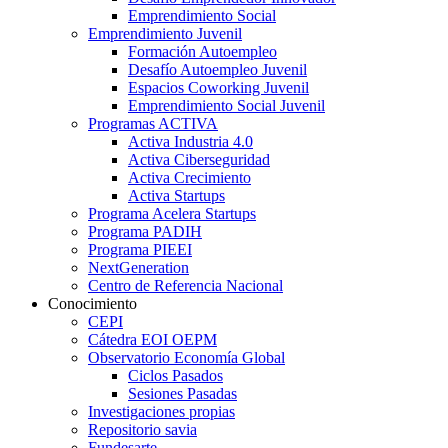
Emprendimiento Social
Emprendimiento Juvenil
Formación Autoempleo
Desafío Autoempleo Juvenil
Espacios Coworking Juvenil
Emprendimiento Social Juvenil
Programas ACTIVA
Activa Industria 4.0
Activa Ciberseguridad
Activa Crecimiento
Activa Startups
Programa Acelera Startups
Programa PADIH
Programa PIEEI
NextGeneration
Centro de Referencia Nacional
Conocimiento
CEPI
Cátedra EOI OEPM
Observatorio Economía Global
Ciclos Pasados
Sesiones Pasadas
Investigaciones propias
Repositorio savia
Fundesarte