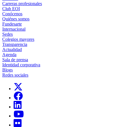
Carreras profesionales
Club EOI
Conócenos
Quiénes somos
Fundesarte
Internacional
Sedes
Colegios mayores
Transparencia
Actualidad
Agenda
Sala de prensa
Identidad corporativa
Blogs
Redes sociales
Links, Opens in this window
Links, Opens in this window
Links, Opens in this window
Links, Opens in this window
Links, Opens in this window