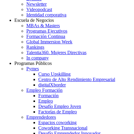
Newsletter
Videopodcast
Identidad corporativa
Escuela de Negocios
MBAs & Masters
Programas Ejecutivos
Formación Continua
Global Immersion Week
Rankings
Talentia360. Mujeres Directivas
In company
Programas Públicos
Pymes
Curso Upskilling
Centro de Alto Rendimiento Empresarial
digitalXborder
Empleo Formación
Formación
Empleo
Desafío Empleo Joven
Factorías de Empleo
Emprendedores
Espacios coworking
Coworking Transnacional
Desafío Emprendedor Innovador