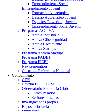
Emprendimiento Social
Emprendimiento Juvenil
Formación Autoempleo
Desafío Autoempleo Juvenil
Espacios Coworking Juvenil
Emprendimiento Social Juvenil
Programas ACTIVA
Activa Industria 4.0
Activa Ciberseguridad
Activa Crecimiento
Activa Startups
Programa Acelera Startups
Programa PADIH
Programa PIEEI
NextGeneration
Centro de Referencia Nacional
Conocimiento
CEPI
Cátedra EOI OEPM
Observatorio Economía Global
Ciclos Pasados
Sesiones Pasadas
Investigaciones propias
Repositorio savia
Fundesarte