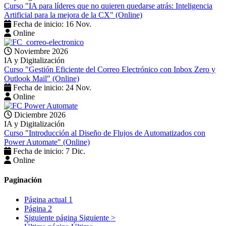
Curso "IA para líderes que no quieren quedarse atrás: Inteligencia
Artificial para la mejora de la CX" (Online)
Fecha de inicio: 16 Nov.
Online
Noviembre 2026
IA y Digitalización
Curso "Gestión Eficiente del Correo Electrónico con Inbox Zero y
Outlook Mail" (Online)
Fecha de inicio: 24 Nov.
Online
Diciembre 2026
IA y Digitalización
Curso "Introducción al Diseño de Flujos de Automatizados con
Power Automate" (Online)
Fecha de inicio: 7 Dic.
Online
Paginación
Página actual
1
Página
2
Siguiente página
Siguiente >