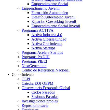
Emprendimiento Social
Emprendimiento Juvenil
Formación Autoempleo
Desafío Autoempleo Juvenil
Espacios Coworking Juvenil
Emprendimiento Social Juvenil
Programas ACTIVA
Activa Industria 4.0
Activa Ciberseguridad
Activa Crecimiento
Activa Startups
Programa Acelera Startups
Programa PADIH
Programa PIEEI
NextGeneration
Centro de Referencia Nacional
Conocimiento
CEPI
Cátedra EOI OEPM
Observatorio Economía Global
Ciclos Pasados
Sesiones Pasadas
Investigaciones propias
Repositorio savia
Fundesarte