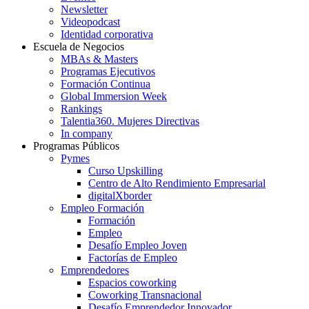
Newsletter
Videopodcast
Identidad corporativa
Escuela de Negocios
MBAs & Masters
Programas Ejecutivos
Formación Continua
Global Immersion Week
Rankings
Talentia360. Mujeres Directivas
In company
Programas Públicos
Pymes
Curso Upskilling
Centro de Alto Rendimiento Empresarial
digitalXborder
Empleo Formación
Formación
Empleo
Desafío Empleo Joven
Factorías de Empleo
Emprendedores
Espacios coworking
Coworking Transnacional
Desafío Emprendedor Innovador