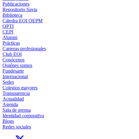
Publicaciones
Repositorio Savia
Biblioteca
Cátedra EOI OEPM
OPTI
CEPI
Alumni
Prácticas
Carreras profesionales
Club EOI
Conócenos
Quiénes somos
Fundesarte
Internacional
Sedes
Colegios mayores
Transparencia
Actualidad
Agenda
Sala de prensa
Identidad corporativa
Blogs
Redes sociales
Links, Opens in this window