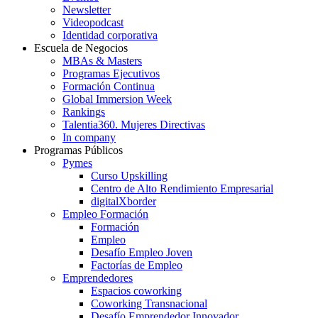
Newsletter
Videopodcast
Identidad corporativa
Escuela de Negocios
MBAs & Masters
Programas Ejecutivos
Formación Continua
Global Immersion Week
Rankings
Talentia360. Mujeres Directivas
In company
Programas Públicos
Pymes
Curso Upskilling
Centro de Alto Rendimiento Empresarial
digitalXborder
Empleo Formación
Formación
Empleo
Desafío Empleo Joven
Factorías de Empleo
Emprendedores
Espacios coworking
Coworking Transnacional
Desafío Emprendedor Innovador