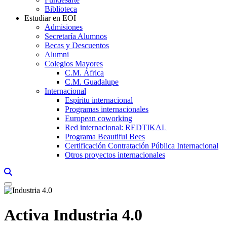
Biblioteca
Estudiar en EOI
Admisiones
Secretaría Alumnos
Becas y Descuentos
Alumni
Colegios Mayores
C.M. África
C.M. Guadalupe
Internacional
Espíritu internacional
Programas internacionales
European coworking
Red internacional: REDTIKAL
Programa Beautiful Bees
Certificación Contratación Pública Internacional
Otros proyectos internacionales
Links, Opens in this window a searcher
Activa Industria 4.0