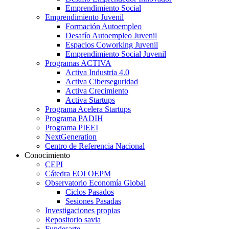
Emprendimiento Social
Emprendimiento Juvenil
Formación Autoempleo
Desafío Autoempleo Juvenil
Espacios Coworking Juvenil
Emprendimiento Social Juvenil
Programas ACTIVA
Activa Industria 4.0
Activa Ciberseguridad
Activa Crecimiento
Activa Startups
Programa Acelera Startups
Programa PADIH
Programa PIEEI
NextGeneration
Centro de Referencia Nacional
Conocimiento
CEPI
Cátedra EOI OEPM
Observatorio Economía Global
Ciclos Pasados
Sesiones Pasadas
Investigaciones propias
Repositorio savia
Fundesarte