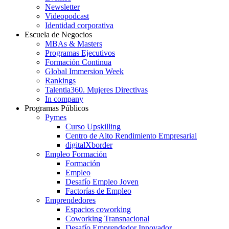
Newsletter
Videopodcast
Identidad corporativa
Escuela de Negocios
MBAs & Masters
Programas Ejecutivos
Formación Continua
Global Immersion Week
Rankings
Talentia360. Mujeres Directivas
In company
Programas Públicos
Pymes
Curso Upskilling
Centro de Alto Rendimiento Empresarial
digitalXborder
Empleo Formación
Formación
Empleo
Desafío Empleo Joven
Factorías de Empleo
Emprendedores
Espacios coworking
Coworking Transnacional
Desafío Emprendedor Innovador