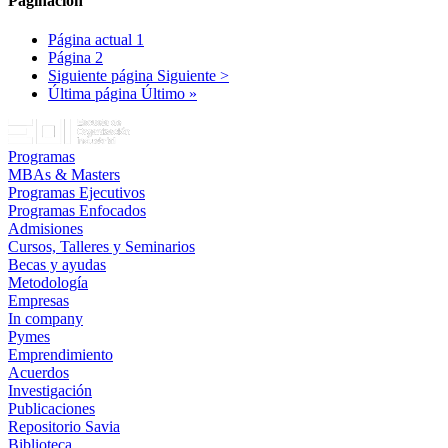
Paginación
Página actual
1
Página
2
Siguiente página
Siguiente >
Última página
Último »
Programas
MBAs & Masters
Programas Ejecutivos
Programas Enfocados
Admisiones
Cursos, Talleres y Seminarios
Becas y ayudas
Metodología
Empresas
In company
Pymes
Emprendimiento
Acuerdos
Investigación
Publicaciones
Repositorio Savia
Biblioteca