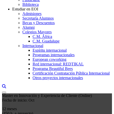
Biblioteca
Estudiar en EOI
Admisiones
Secretaría Alumnos
Becas y Descuentos
Alumni
Colegios Mayores
C.M. África
C.M. Guadalupe
Internacional
Espíritu internacional
Programas internacionales
European coworking
Red internacional: REDTIKAL
Programa Beautiful Bees
Certificación Contratación Pública Internacional
Otros proyectos internacionales
Links, Opens in this window a searcher
Master en Innovación y Experiencia de Cliente (Online)
Fecha de inicio: Oct
12 meses
(450 h. + proyecto)