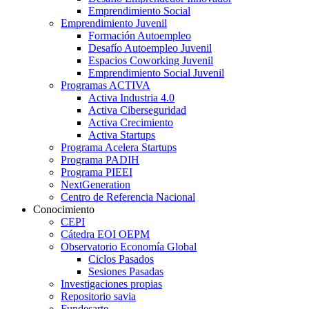
Emprendimiento Social
Emprendimiento Juvenil
Formación Autoempleo
Desafío Autoempleo Juvenil
Espacios Coworking Juvenil
Emprendimiento Social Juvenil
Programas ACTIVA
Activa Industria 4.0
Activa Ciberseguridad
Activa Crecimiento
Activa Startups
Programa Acelera Startups
Programa PADIH
Programa PIEEI
NextGeneration
Centro de Referencia Nacional
Conocimiento
CEPI
Cátedra EOI OEPM
Observatorio Economía Global
Ciclos Pasados
Sesiones Pasadas
Investigaciones propias
Repositorio savia
Fundesarte