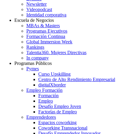
Newsletter
Videopodcast
Identidad corporativa
Escuela de Negocios
MBAs & Masters
Programas Ejecutivos
Formación Continua
Global Immersion Week
Rankings
Talentia360. Mujeres Directivas
In company
Programas Públicos
Pymes
Curso Upskilling
Centro de Alto Rendimiento Empresarial
digitalXborder
Empleo Formación
Formación
Empleo
Desafío Empleo Joven
Factorías de Empleo
Emprendedores
Espacios coworking
Coworking Transnacional
Desafío Emprendedor Innovador