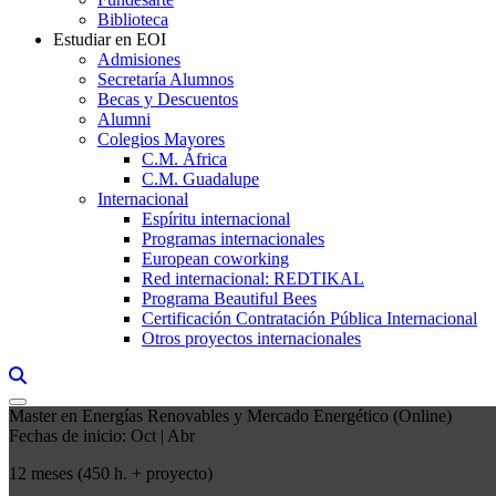
Biblioteca
Estudiar en EOI
Admisiones
Secretaría Alumnos
Becas y Descuentos
Alumni
Colegios Mayores
C.M. África
C.M. Guadalupe
Internacional
Espíritu internacional
Programas internacionales
European coworking
Red internacional: REDTIKAL
Programa Beautiful Bees
Certificación Contratación Pública Internacional
Otros proyectos internacionales
Links, Opens in this window a searcher
Master en Energías Renovables y Mercado Energético (Online)
Fechas de inicio: Oct | Abr
12 meses (450 h. + proyecto)