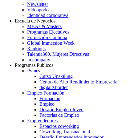
Newsletter
Videopodcast
Identidad corporativa
Escuela de Negocios
MBAs & Masters
Programas Ejecutivos
Formación Continua
Global Immersion Week
Rankings
Talentia360. Mujeres Directivas
In company
Programas Públicos
Pymes
Curso Upskilling
Centro de Alto Rendimiento Empresarial
digitalXborder
Empleo Formación
Formación
Empleo
Desafío Empleo Joven
Factorías de Empleo
Emprendedores
Espacios coworking
Coworking Transnacional
Desafío Emprendedor Innovador