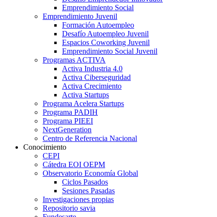
Emprendimiento Social
Emprendimiento Juvenil
Formación Autoempleo
Desafío Autoempleo Juvenil
Espacios Coworking Juvenil
Emprendimiento Social Juvenil
Programas ACTIVA
Activa Industria 4.0
Activa Ciberseguridad
Activa Crecimiento
Activa Startups
Programa Acelera Startups
Programa PADIH
Programa PIEEI
NextGeneration
Centro de Referencia Nacional
Conocimiento
CEPI
Cátedra EOI OEPM
Observatorio Economía Global
Ciclos Pasados
Sesiones Pasadas
Investigaciones propias
Repositorio savia
Fundesarte