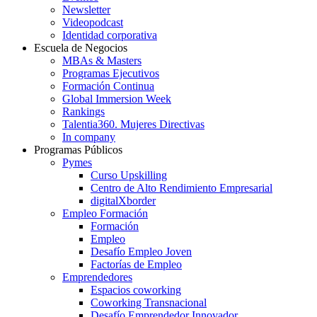
Newsletter
Videopodcast
Identidad corporativa
Escuela de Negocios
MBAs & Masters
Programas Ejecutivos
Formación Continua
Global Immersion Week
Rankings
Talentia360. Mujeres Directivas
In company
Programas Públicos
Pymes
Curso Upskilling
Centro de Alto Rendimiento Empresarial
digitalXborder
Empleo Formación
Formación
Empleo
Desafío Empleo Joven
Factorías de Empleo
Emprendedores
Espacios coworking
Coworking Transnacional
Desafío Emprendedor Innovador