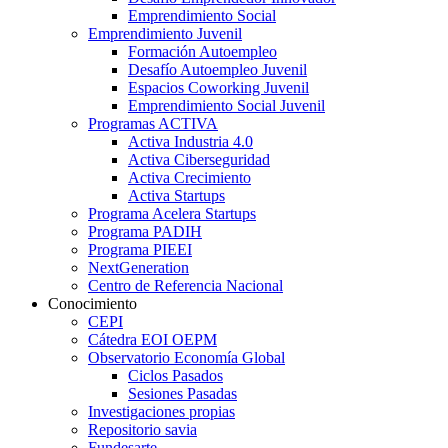
Emprendimiento Social
Emprendimiento Juvenil
Formación Autoempleo
Desafío Autoempleo Juvenil
Espacios Coworking Juvenil
Emprendimiento Social Juvenil
Programas ACTIVA
Activa Industria 4.0
Activa Ciberseguridad
Activa Crecimiento
Activa Startups
Programa Acelera Startups
Programa PADIH
Programa PIEEI
NextGeneration
Centro de Referencia Nacional
Conocimiento
CEPI
Cátedra EOI OEPM
Observatorio Economía Global
Ciclos Pasados
Sesiones Pasadas
Investigaciones propias
Repositorio savia
Fundesarte