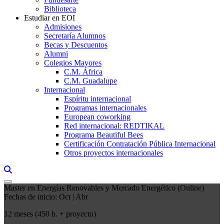
Biblioteca
Estudiar en EOI
Admisiones
Secretaría Alumnos
Becas y Descuentos
Alumni
Colegios Mayores
C.M. África
C.M. Guadalupe
Internacional
Espíritu internacional
Programas internacionales
European coworking
Red internacional: REDTIKAL
Programa Beautiful Bees
Certificación Contratación Pública Internacional
Otros proyectos internacionales
Links, Opens in this window a searcher
Master en Energías Renovables y Mercado Energético (Online)
Fechas de inicio: Oct | Abr
12 meses (450 h. + proyecto)