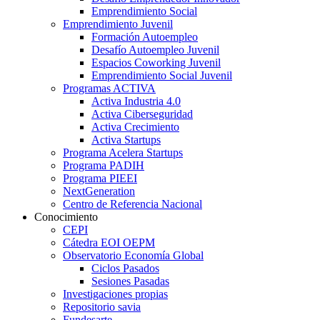
Emprendimiento Social
Emprendimiento Juvenil
Formación Autoempleo
Desafío Autoempleo Juvenil
Espacios Coworking Juvenil
Emprendimiento Social Juvenil
Programas ACTIVA
Activa Industria 4.0
Activa Ciberseguridad
Activa Crecimiento
Activa Startups
Programa Acelera Startups
Programa PADIH
Programa PIEEI
NextGeneration
Centro de Referencia Nacional
Conocimiento
CEPI
Cátedra EOI OEPM
Observatorio Economía Global
Ciclos Pasados
Sesiones Pasadas
Investigaciones propias
Repositorio savia
Fundesarte