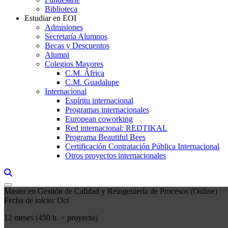
Biblioteca
Estudiar en EOI
Admisiones
Secretaría Alumnos
Becas y Descuentos
Alumni
Colegios Mayores
C.M. África
C.M. Guadalupe
Internacional
Espíritu internacional
Programas internacionales
European coworking
Red internacional: REDTIKAL
Programa Beautiful Bees
Certificación Contratación Pública Internacional
Otros proyectos internacionales
Links, Opens in this window a searcher
Master en Gestión de Calidad y Reingeniería de Procesos (Online)
Fecha de inicio: Oct
12 meses (450 h. + proyecto)