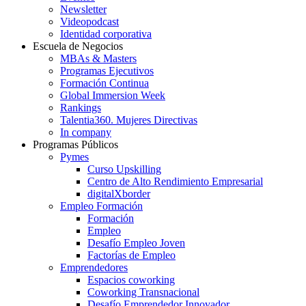
Newsletter
Videopodcast
Identidad corporativa
Escuela de Negocios
MBAs & Masters
Programas Ejecutivos
Formación Continua
Global Immersion Week
Rankings
Talentia360. Mujeres Directivas
In company
Programas Públicos
Pymes
Curso Upskilling
Centro de Alto Rendimiento Empresarial
digitalXborder
Empleo Formación
Formación
Empleo
Desafío Empleo Joven
Factorías de Empleo
Emprendedores
Espacios coworking
Coworking Transnacional
Desafío Emprendedor Innovador