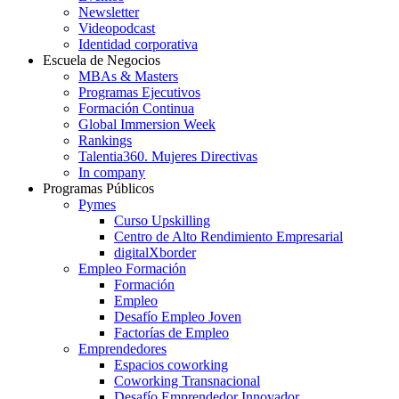
Newsletter
Videopodcast
Identidad corporativa
Escuela de Negocios
MBAs & Masters
Programas Ejecutivos
Formación Continua
Global Immersion Week
Rankings
Talentia360. Mujeres Directivas
In company
Programas Públicos
Pymes
Curso Upskilling
Centro de Alto Rendimiento Empresarial
digitalXborder
Empleo Formación
Formación
Empleo
Desafío Empleo Joven
Factorías de Empleo
Emprendedores
Espacios coworking
Coworking Transnacional
Desafío Emprendedor Innovador