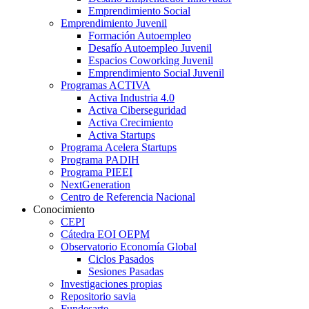
Emprendimiento Social
Emprendimiento Juvenil
Formación Autoempleo
Desafío Autoempleo Juvenil
Espacios Coworking Juvenil
Emprendimiento Social Juvenil
Programas ACTIVA
Activa Industria 4.0
Activa Ciberseguridad
Activa Crecimiento
Activa Startups
Programa Acelera Startups
Programa PADIH
Programa PIEEI
NextGeneration
Centro de Referencia Nacional
Conocimiento
CEPI
Cátedra EOI OEPM
Observatorio Economía Global
Ciclos Pasados
Sesiones Pasadas
Investigaciones propias
Repositorio savia
Fundesarte