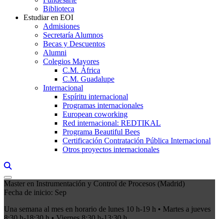
Biblioteca
Estudiar en EOI
Admisiones
Secretaría Alumnos
Becas y Descuentos
Alumni
Colegios Mayores
C.M. África
C.M. Guadalupe
Internacional
Espíritu internacional
Programas internacionales
European coworking
Red internacional: REDTIKAL
Programa Beautiful Bees
Certificación Contratación Pública Internacional
Otros proyectos internacionales
Links, Opens in this window a searcher
Master en Instrumentación y Control de Procesos (Madrid)
Fecha de inicio: Sep
Una semana al mes en horario de lunes 10 h-19 h • Martes a jueves
8:30 h-18:30 h • Viernes 8:30 h-13:30 h