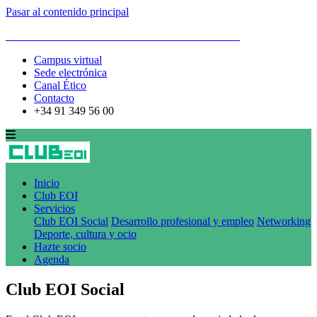
Pasar al contenido principal
ESCUELA DE ORGANIZACIÓN INDUSTRIAL
Campus virtual
Sede electrónica
Canal Ético
Contacto
+34 91 349 56 00
Inicio
Club EOI
Servicios
Club EOI Social
Desarrollo profesional y empleo
Networking
Deporte, cultura y ocio
Hazte socio
Agenda
Club EOI Social