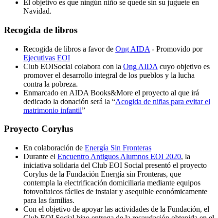
El objetivo es que ningún niño se quede sin su juguete en
Navidad.
Recogida de libros
Recogida de libros a favor de
Ong AIDA
- Promovido por
Ejecutivas EOI
Club EOISocial colabora con la
Ong AIDA
cuyo objetivo es
promover el desarrollo integral de los pueblos y la lucha
contra la pobreza.
Enmarcado en AIDA Books&More el proyecto al que irá
dedicado la donación será la “
Acogida de niñas para evitar el
matrimonio infantil
”
Proyecto Corylus
En colaboración de
Energía Sin Fronteras
Durante el
Encuentro Antiguos Alumnos EOI 2020
, la
iniciativa solidaria del Club EOI Social presentó el proyecto
Corylus de la Fundación Energía sin Fronteras, que
contempla la electrificación domiciliaria mediante equipos
fotovoltaicos fáciles de instalar y asequible económicamente
para las familias.
Con el objetivo de apoyar las actividades de la Fundación, el
Club EOI Social hizo entrega de la recaudación obtenida en el