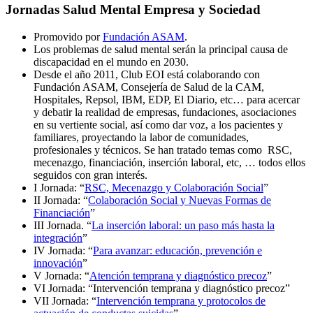
Jornadas Salud Mental Empresa y Sociedad
Promovido por
Fundación ASAM
.
Los problemas de salud mental serán la principal causa de
discapacidad en el mundo en 2030.
Desde el año 2011, Club EOI está colaborando con
Fundación ASAM, Consejería de Salud de la CAM,
Hospitales, Repsol, IBM, EDP, El Diario, etc… para acercar
y debatir la realidad de empresas, fundaciones, asociaciones
en su vertiente social, así como dar voz, a los pacientes y
familiares, proyectando la labor de comunidades,
profesionales y técnicos. Se han tratado temas como RSC,
mecenazgo, financiación, inserción laboral, etc, … todos ellos
seguidos con gran interés.
I Jornada: “
RSC, Mecenazgo y Colaboración Social
”
II Jornada: “
Colaboración Social y Nuevas Formas de
Financiación
”
III Jornada. “
La inserción laboral: un paso más hasta la
integración
”
IV Jornada: “
Para avanzar: educación, prevención e
innovación
”
V Jornada: “
Atención temprana y diagnóstico precoz
”
VI Jornada: “Intervención temprana y diagnóstico precoz”
VII Jornada: “
Intervención temprana y protocolos de