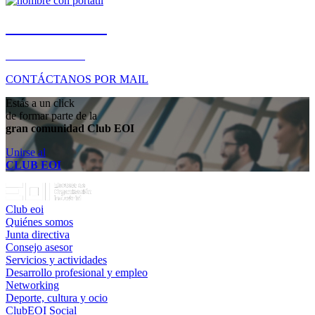
TE AYUDAMOS
+34 91 349 56 00
CONTÁCTANOS POR MAIL
Estás a un click
de formar parte de la
gran comunidad Club EOI
Unirse al
CLUB EOI
Club eoi
Quiénes somos
Junta directiva
Consejo asesor
Servicios y actividades
Desarrollo profesional y empleo
Networking
Deporte, cultura y ocio
ClubEOI Social