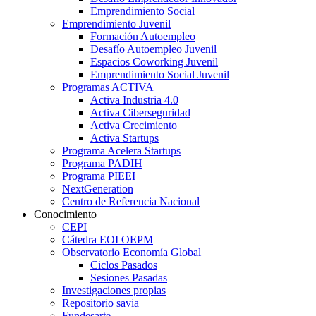
Emprendimiento Social
Emprendimiento Juvenil
Formación Autoempleo
Desafío Autoempleo Juvenil
Espacios Coworking Juvenil
Emprendimiento Social Juvenil
Programas ACTIVA
Activa Industria 4.0
Activa Ciberseguridad
Activa Crecimiento
Activa Startups
Programa Acelera Startups
Programa PADIH
Programa PIEEI
NextGeneration
Centro de Referencia Nacional
Conocimiento
CEPI
Cátedra EOI OEPM
Observatorio Economía Global
Ciclos Pasados
Sesiones Pasadas
Investigaciones propias
Repositorio savia
Fundesarte