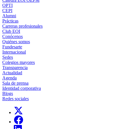
Cátedra EOI OEPM
OPTI
CEPI
Alumni
Prácticas
Carreras profesionales
Club EOI
Conócenos
Quiénes somos
Fundesarte
Internacional
Sedes
Colegios mayores
Transparencia
Actualidad
Agenda
Sala de prensa
Identidad corporativa
Blogs
Redes sociales
Links, Opens in this window
Links, Opens in this window
Links, Opens in this window