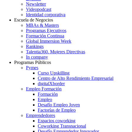
Newsletter
Videopodcast
Identidad corporativa
Escuela de Negocios
MBAs & Masters
Programas Ejecutivos
Formación Continua
Global Immersion Week
Rankings
Talentia360. Mujeres Directivas
In company
Programas Públicos
Pymes
Curso Upskilling
Centro de Alto Rendimiento Empresarial
digitalXborder
Empleo Formación
Formación
Empleo
Desafío Empleo Joven
Factorías de Empleo
Emprendedores
Espacios coworking
Coworking Transnacional
Desafío Emprendedor Innovador