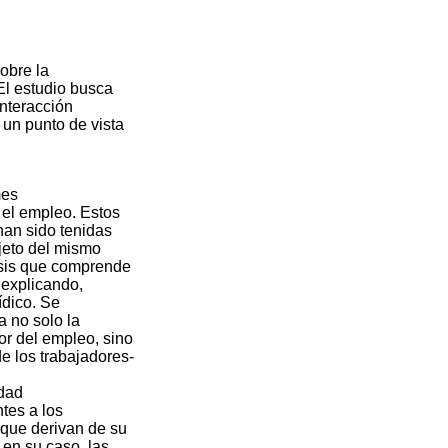
obre la
 El estudio
busca
interacción
un punto de vista
mes
 el empleo.
Estos
han sido tenidas
bjeto del mismo
sis que
compren
de
explicando,
ídico
.
Se
 no solo la
or del empleo, sino
e los trabajadores
-
dad
ntes
a
los
 que derivan de su
 en su caso, las