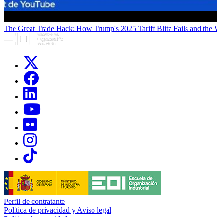
The Great Trade Hack: How Trump's 2025 Tariff Blitz Fails and the
Links, Opens in this window
Links, Opens in this window
Links, Opens in this window
Links, Opens in this window
Links, Opens in this window
Links, Opens in this window
Links, Opens in this window
Perfil de contratante
Política de privacidad y Aviso legal