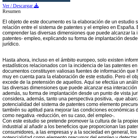
Ver / Descargar
Resumen
El obje
to de este documento
es la elaboración de un estudio s
relación entre
el sistema de
patentes y el empleo en España
.
comprender
las
diversas
dimensiones
que
puede
alcanzar
la
patentes
-
empleo, explicando su forma de implantación desde 
jurídico.
Hasta
ahora,
incluso
en
el
ámbito
europeo,
solo
existen
i
nfor
estadísticos relacionado
s con la incidencia de las patentes en
documentos constituyen valiosas fuentes de información que 
muy en cuenta para la elaboración de este estudio. Pero el o
excede de la pretensión de aquellos.
Aquí se e
fect
úa
un
análi
las
diversas
dimensiones
que
puede
alcanzar
esa
interacción
además,
su
forma
de
implantación
desde
un
punto
de
vista
jur
considera
, además,
tanto una perspectiva positiva
,
-
que abarca
potenci
alidad del sistema de patentes como elemento precurs
también su aptitud para mejorar las condiciones económicas d
como negativa
-
reducción, en su caso, del empleo
-
.
Con
este
estudio
se
pretende
promover
la
cultura
d
e
la
propie
industrial
al
añadir
a
los
beneficios
que
proporcionan
las
pate
consumidores, a las empresas y a la sociedad en general, los
potencialidad como elemento precursor del empleo y detectar,