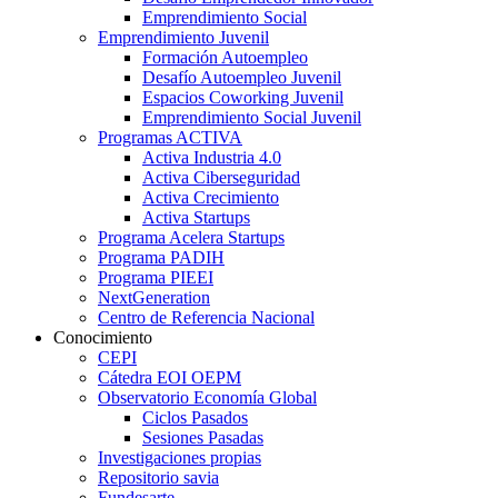
Emprendimiento Social
Emprendimiento Juvenil
Formación Autoempleo
Desafío Autoempleo Juvenil
Espacios Coworking Juvenil
Emprendimiento Social Juvenil
Programas ACTIVA
Activa Industria 4.0
Activa Ciberseguridad
Activa Crecimiento
Activa Startups
Programa Acelera Startups
Programa PADIH
Programa PIEEI
NextGeneration
Centro de Referencia Nacional
Conocimiento
CEPI
Cátedra EOI OEPM
Observatorio Economía Global
Ciclos Pasados
Sesiones Pasadas
Investigaciones propias
Repositorio savia
Fundesarte