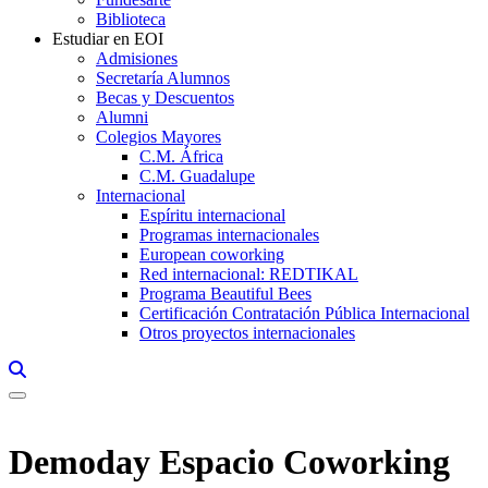
Biblioteca
Estudiar en EOI
Admisiones
Secretaría Alumnos
Becas y Descuentos
Alumni
Colegios Mayores
C.M. África
C.M. Guadalupe
Internacional
Espíritu internacional
Programas internacionales
European coworking
Red internacional: REDTIKAL
Programa Beautiful Bees
Certificación Contratación Pública Internacional
Otros proyectos internacionales
Links, Opens in this window a searcher
Demoday Espacio Coworking