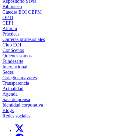
Repositorio Savia
Biblioteca
Cátedra EOI OEPM
OPTI
CEPI
Alumni
Prácticas
Carreras profesionales
Club EOI
Conócenos
Quiénes somos
Fundesarte
Internacional
Sedes
Colegios mayores
Transparencia
Actualidad
Agenda
Sala de prensa
Identidad corporativa
Blogs
Redes sociales
Links, Opens in this window
Links, Opens in this window