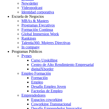
Newsletter
Videopodcast
Identidad corporativa
Escuela de Negocios
MBAs & Masters
Programas Ejecutivos
Formación Continua
Global Immersion Week
Rankings
Talentia360. Mujeres Directivas
In company
Programas Públicos
Pymes
Curso Upskilling
Centro de Alto Rendimiento Empresarial
digitalXborder
Empleo Formación
Formación
Empleo
Desafío Empleo Joven
Factorías de Empleo
Emprendedores
Espacios coworking
Coworking Transnacional
Desafío Emprendedor Innovador