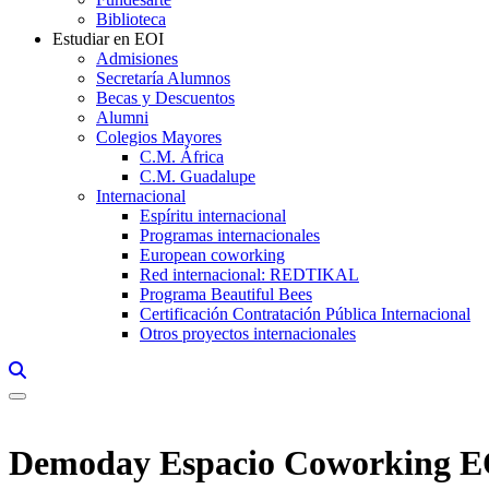
Biblioteca
Estudiar en EOI
Admisiones
Secretaría Alumnos
Becas y Descuentos
Alumni
Colegios Mayores
C.M. África
C.M. Guadalupe
Internacional
Espíritu internacional
Programas internacionales
European coworking
Red internacional: REDTIKAL
Programa Beautiful Bees
Certificación Contratación Pública Internacional
Otros proyectos internacionales
Links, Opens in this window a searcher
Demoday Espacio Coworking E