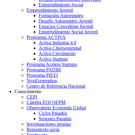
Emprendimiento Social
Emprendimiento Juvenil
Formación Autoempleo
Desafío Autoempleo Juvenil
Espacios Coworking Juvenil
Emprendimiento Social Juvenil
Programas ACTIVA
Activa Industria 4.0
Activa Ciberseguridad
Activa Crecimiento
Activa Startups
Programa Acelera Startups
Programa PADIH
Programa PIEEI
NextGeneration
Centro de Referencia Nacional
Conocimiento
CEPI
Cátedra EOI OEPM
Observatorio Economía Global
Ciclos Pasados
Sesiones Pasadas
Investigaciones propias
Repositorio savia
Fundesarte