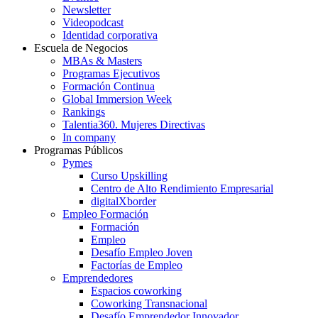
Newsletter
Videopodcast
Identidad corporativa
Escuela de Negocios
MBAs & Masters
Programas Ejecutivos
Formación Continua
Global Immersion Week
Rankings
Talentia360. Mujeres Directivas
In company
Programas Públicos
Pymes
Curso Upskilling
Centro de Alto Rendimiento Empresarial
digitalXborder
Empleo Formación
Formación
Empleo
Desafío Empleo Joven
Factorías de Empleo
Emprendedores
Espacios coworking
Coworking Transnacional
Desafío Emprendedor Innovador