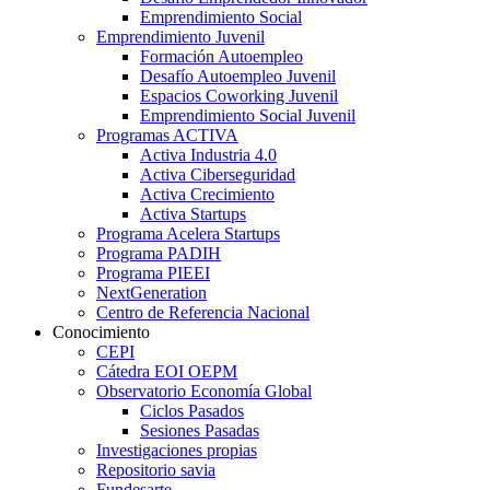
Emprendimiento Social
Emprendimiento Juvenil
Formación Autoempleo
Desafío Autoempleo Juvenil
Espacios Coworking Juvenil
Emprendimiento Social Juvenil
Programas ACTIVA
Activa Industria 4.0
Activa Ciberseguridad
Activa Crecimiento
Activa Startups
Programa Acelera Startups
Programa PADIH
Programa PIEEI
NextGeneration
Centro de Referencia Nacional
Conocimiento
CEPI
Cátedra EOI OEPM
Observatorio Economía Global
Ciclos Pasados
Sesiones Pasadas
Investigaciones propias
Repositorio savia
Fundesarte