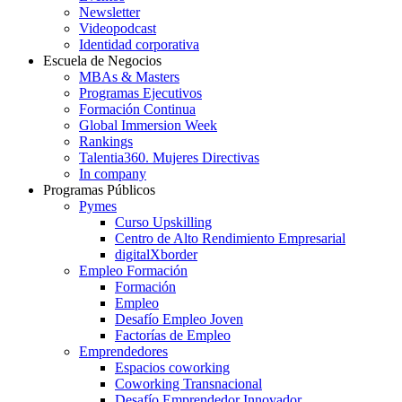
Newsletter
Videopodcast
Identidad corporativa
Escuela de Negocios
MBAs & Masters
Programas Ejecutivos
Formación Continua
Global Immersion Week
Rankings
Talentia360. Mujeres Directivas
In company
Programas Públicos
Pymes
Curso Upskilling
Centro de Alto Rendimiento Empresarial
digitalXborder
Empleo Formación
Formación
Empleo
Desafío Empleo Joven
Factorías de Empleo
Emprendedores
Espacios coworking
Coworking Transnacional
Desafío Emprendedor Innovador