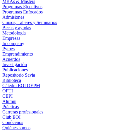
MBAs & Masters
Programas Ejecutivos
Programas Enfocados
Admisiones
Cursos, Talleres y Seminarios
Becas y ayudas
Metodología
Empresas
In company
Pymes
Emprendimiento
Acuerdos
Investigación
Publicaciones
Repositorio Savia
Biblioteca
Cátedra EOI OEPM
OPTI
CEPI
Alumni
Prácticas
Carreras profesionales
Club EOI
Conócenos
Quiénes somos