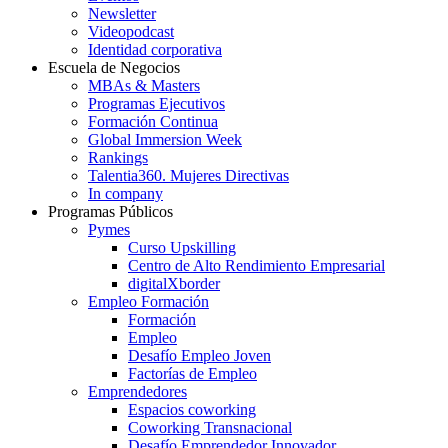
Newsletter
Videopodcast
Identidad corporativa
Escuela de Negocios
MBAs & Masters
Programas Ejecutivos
Formación Continua
Global Immersion Week
Rankings
Talentia360. Mujeres Directivas
In company
Programas Públicos
Pymes
Curso Upskilling
Centro de Alto Rendimiento Empresarial
digitalXborder
Empleo Formación
Formación
Empleo
Desafío Empleo Joven
Factorías de Empleo
Emprendedores
Espacios coworking
Coworking Transnacional
Desafío Emprendedor Innovador