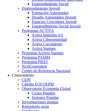
Emprendimiento Social
Emprendimiento Juvenil
Formación Autoempleo
Desafío Autoempleo Juvenil
Espacios Coworking Juvenil
Emprendimiento Social Juvenil
Programas ACTIVA
Activa Industria 4.0
Activa Ciberseguridad
Activa Crecimiento
Activa Startups
Programa Acelera Startups
Programa PADIH
Programa PIEEI
NextGeneration
Centro de Referencia Nacional
Conocimiento
CEPI
Cátedra EOI OEPM
Observatorio Economía Global
Ciclos Pasados
Sesiones Pasadas
Investigaciones propias
Repositorio savia
Fundesarte