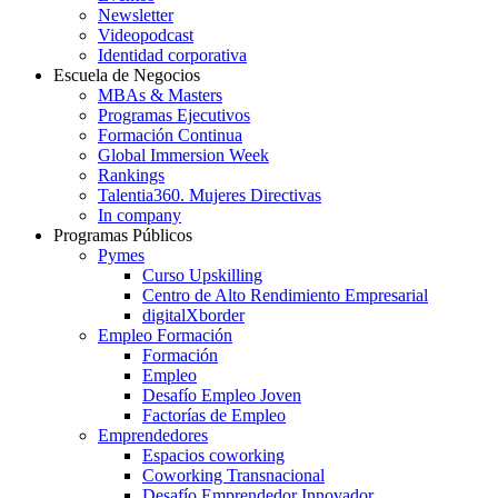
Newsletter
Videopodcast
Identidad corporativa
Escuela de Negocios
MBAs & Masters
Programas Ejecutivos
Formación Continua
Global Immersion Week
Rankings
Talentia360. Mujeres Directivas
In company
Programas Públicos
Pymes
Curso Upskilling
Centro de Alto Rendimiento Empresarial
digitalXborder
Empleo Formación
Formación
Empleo
Desafío Empleo Joven
Factorías de Empleo
Emprendedores
Espacios coworking
Coworking Transnacional
Desafío Emprendedor Innovador