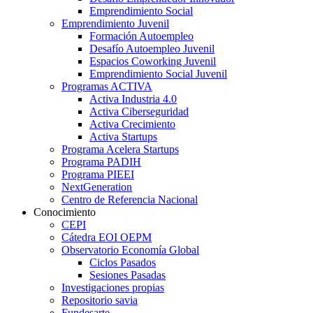
Emprendimiento Social
Emprendimiento Juvenil
Formación Autoempleo
Desafío Autoempleo Juvenil
Espacios Coworking Juvenil
Emprendimiento Social Juvenil
Programas ACTIVA
Activa Industria 4.0
Activa Ciberseguridad
Activa Crecimiento
Activa Startups
Programa Acelera Startups
Programa PADIH
Programa PIEEI
NextGeneration
Centro de Referencia Nacional
Conocimiento
CEPI
Cátedra EOI OEPM
Observatorio Economía Global
Ciclos Pasados
Sesiones Pasadas
Investigaciones propias
Repositorio savia
Fundesarte