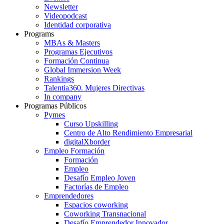
Newsletter
Videopodcast
Identidad corporativa
Programs
MBAs & Masters
Programas Ejecutivos
Formación Continua
Global Immersion Week
Rankings
Talentia360. Mujeres Directivas
In company
Programas Públicos
Pymes
Curso Upskilling
Centro de Alto Rendimiento Empresarial
digitalXborder
Empleo Formación
Formación
Empleo
Desafío Empleo Joven
Factorías de Empleo
Emprendedores
Espacios coworking
Coworking Transnacional
Desafío Emprendedor Innovador