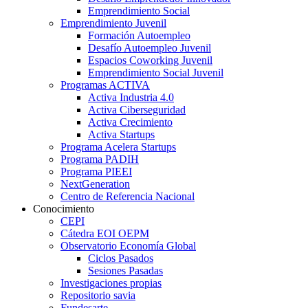
Emprendimiento Social
Emprendimiento Juvenil
Formación Autoempleo
Desafío Autoempleo Juvenil
Espacios Coworking Juvenil
Emprendimiento Social Juvenil
Programas ACTIVA
Activa Industria 4.0
Activa Ciberseguridad
Activa Crecimiento
Activa Startups
Programa Acelera Startups
Programa PADIH
Programa PIEEI
NextGeneration
Centro de Referencia Nacional
Conocimiento
CEPI
Cátedra EOI OEPM
Observatorio Economía Global
Ciclos Pasados
Sesiones Pasadas
Investigaciones propias
Repositorio savia
Fundesarte