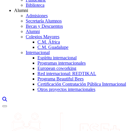
Biblioteca
Alumni
Admisiones
Secretaría Alumnos
Becas y Descuentos
Alumni
Colegios Mayores
C.M. África
C.M. Guadalupe
Internacional
Espíritu internacional
Programas internacionales
European coworking
Red internacional: REDTIKAL
Programa Beautiful Bees
Certificación Contratación Pública Internacional
Otros proyectos internacionales
Links, Opens in this window a searcher