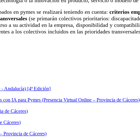
 tecnología o la innovación en producto, servicio o modelo de
pados en pymes se realizará teniendo en cuenta:
criterios em
ransversales
(se primarán colectivos prioritarios: discapacita
urso a su actividad en la empresa, disponibilidad y compatibil
entes a los colectivos incluidos en las prioridades transversal
 - Andalucía) [4ª Edición]
s con IA para Pymes (Presencia Virtual Online – Provincia de Cáceres)
ia de Cáceres)
de Cáceres)
– Provincia de Cáceres)