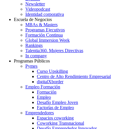
Newsletter
Videopodcast
Identidad corporativa
Escuela de Negocios
MBAs & Masters
Programas Ejecutivos
Formación Continua
Global Immersion Week
Rankings
Talentia360. Mujeres Directivas
In company
Programas Públicos
Pymes
Curso Upskilling
Centro de Alto Rendimiento Empresarial
digitalXborder
Empleo Formación
Formación
Empleo
Desafío Empleo Joven
Factorías de Empleo
Emprendedores
Espacios coworking
Coworking Transnacional
Desafío Emprendedor Innovador