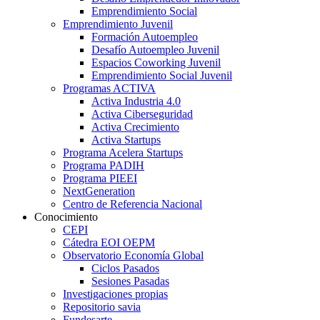
Emprendimiento Social
Emprendimiento Juvenil
Formación Autoempleo
Desafío Autoempleo Juvenil
Espacios Coworking Juvenil
Emprendimiento Social Juvenil
Programas ACTIVA
Activa Industria 4.0
Activa Ciberseguridad
Activa Crecimiento
Activa Startups
Programa Acelera Startups
Programa PADIH
Programa PIEEI
NextGeneration
Centro de Referencia Nacional
Conocimiento
CEPI
Cátedra EOI OEPM
Observatorio Economía Global
Ciclos Pasados
Sesiones Pasadas
Investigaciones propias
Repositorio savia
Fundesarte