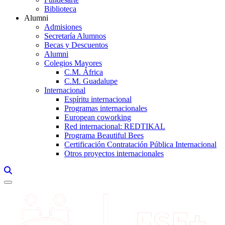
Biblioteca
Alumni
Admisiones
Secretaría Alumnos
Becas y Descuentos
Alumni
Colegios Mayores
C.M. África
C.M. Guadalupe
Internacional
Espíritu internacional
Programas internacionales
European coworking
Red internacional: REDTIKAL
Programa Beautiful Bees
Certificación Contratación Pública Internacional
Otros proyectos internacionales
Links, Opens in this window a searcher