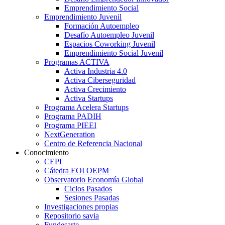
Emprendimiento Social
Emprendimiento Juvenil
Formación Autoempleo
Desafío Autoempleo Juvenil
Espacios Coworking Juvenil
Emprendimiento Social Juvenil
Programas ACTIVA
Activa Industria 4.0
Activa Ciberseguridad
Activa Crecimiento
Activa Startups
Programa Acelera Startups
Programa PADIH
Programa PIEEI
NextGeneration
Centro de Referencia Nacional
Conocimiento
CEPI
Cátedra EOI OEPM
Observatorio Economía Global
Ciclos Pasados
Sesiones Pasadas
Investigaciones propias
Repositorio savia
Fundesarte