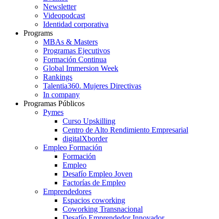
Newsletter
Videopodcast
Identidad corporativa
Programs
MBAs & Masters
Programas Ejecutivos
Formación Continua
Global Immersion Week
Rankings
Talentia360. Mujeres Directivas
In company
Programas Públicos
Pymes
Curso Upskilling
Centro de Alto Rendimiento Empresarial
digitalXborder
Empleo Formación
Formación
Empleo
Desafío Empleo Joven
Factorías de Empleo
Emprendedores
Espacios coworking
Coworking Transnacional
Desafío Emprendedor Innovador