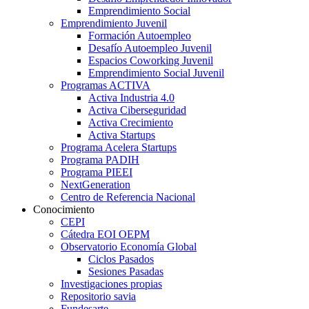
Emprendimiento Social
Emprendimiento Juvenil
Formación Autoempleo
Desafío Autoempleo Juvenil
Espacios Coworking Juvenil
Emprendimiento Social Juvenil
Programas ACTIVA
Activa Industria 4.0
Activa Ciberseguridad
Activa Crecimiento
Activa Startups
Programa Acelera Startups
Programa PADIH
Programa PIEEI
NextGeneration
Centro de Referencia Nacional
Conocimiento
CEPI
Cátedra EOI OEPM
Observatorio Economía Global
Ciclos Pasados
Sesiones Pasadas
Investigaciones propias
Repositorio savia
Fundesarte