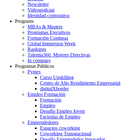
Newsletter
Videopodcast
Identidad corporativa
Programs
MBAs & Masters
Programas Ejecutivos
Formación Continua
Global Immersion Week
Rankings
Talentia360. Mujeres Directivas
In company
Programas Públicos
Pymes
Curso Upskilling
Centro de Alto Rendimiento Empresarial
digitalXborder
Empleo Formación
Formación
Empleo
Desafío Empleo Joven
Factorías de Empleo
Emprendedores
Espacios coworking
Coworking Transnacional
Desafío Emprendedor Innovador