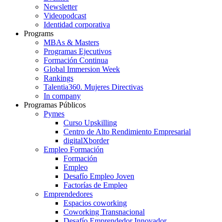
Newsletter
Videopodcast
Identidad corporativa
Programs
MBAs & Masters
Programas Ejecutivos
Formación Continua
Global Immersion Week
Rankings
Talentia360. Mujeres Directivas
In company
Programas Públicos
Pymes
Curso Upskilling
Centro de Alto Rendimiento Empresarial
digitalXborder
Empleo Formación
Formación
Empleo
Desafío Empleo Joven
Factorías de Empleo
Emprendedores
Espacios coworking
Coworking Transnacional
Desafío Emprendedor Innovador