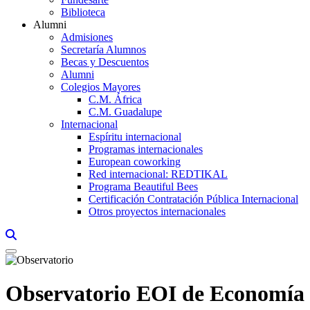
Biblioteca
Alumni
Admisiones
Secretaría Alumnos
Becas y Descuentos
Alumni
Colegios Mayores
C.M. África
C.M. Guadalupe
Internacional
Espíritu internacional
Programas internacionales
European coworking
Red internacional: REDTIKAL
Programa Beautiful Bees
Certificación Contratación Pública Internacional
Otros proyectos internacionales
Links, Opens in this window a searcher
Observatorio EOI de Economía