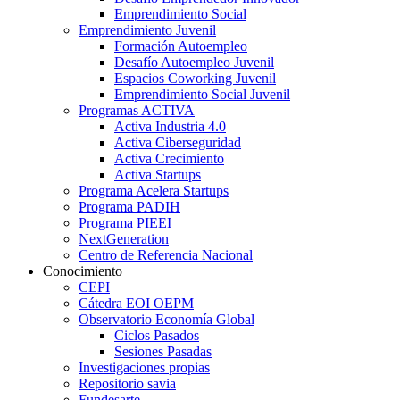
Emprendimiento Social
Emprendimiento Juvenil
Formación Autoempleo
Desafío Autoempleo Juvenil
Espacios Coworking Juvenil
Emprendimiento Social Juvenil
Programas ACTIVA
Activa Industria 4.0
Activa Ciberseguridad
Activa Crecimiento
Activa Startups
Programa Acelera Startups
Programa PADIH
Programa PIEEI
NextGeneration
Centro de Referencia Nacional
Conocimiento
CEPI
Cátedra EOI OEPM
Observatorio Economía Global
Ciclos Pasados
Sesiones Pasadas
Investigaciones propias
Repositorio savia
Fundesarte