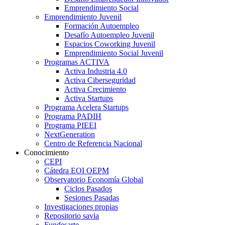
Emprendimiento Social
Emprendimiento Juvenil
Formación Autoempleo
Desafío Autoempleo Juvenil
Espacios Coworking Juvenil
Emprendimiento Social Juvenil
Programas ACTIVA
Activa Industria 4.0
Activa Ciberseguridad
Activa Crecimiento
Activa Startups
Programa Acelera Startups
Programa PADIH
Programa PIEEI
NextGeneration
Centro de Referencia Nacional
Conocimiento
CEPI
Cátedra EOI OEPM
Observatorio Economía Global
Ciclos Pasados
Sesiones Pasadas
Investigaciones propias
Repositorio savia
Fundesarte