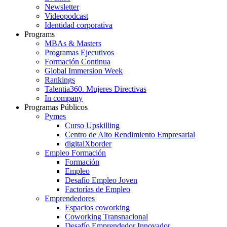
Newsletter
Videopodcast
Identidad corporativa
Programs
MBAs & Masters
Programas Ejecutivos
Formación Continua
Global Immersion Week
Rankings
Talentia360. Mujeres Directivas
In company
Programas Públicos
Pymes
Curso Upskilling
Centro de Alto Rendimiento Empresarial
digitalXborder
Empleo Formación
Formación
Empleo
Desafío Empleo Joven
Factorías de Empleo
Emprendedores
Espacios coworking
Coworking Transnacional
Desafío Emprendedor Innovador