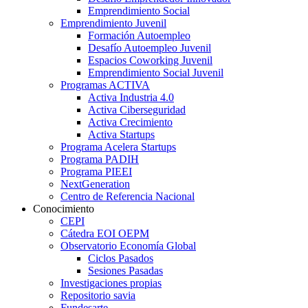
Emprendimiento Social
Emprendimiento Juvenil
Formación Autoempleo
Desafío Autoempleo Juvenil
Espacios Coworking Juvenil
Emprendimiento Social Juvenil
Programas ACTIVA
Activa Industria 4.0
Activa Ciberseguridad
Activa Crecimiento
Activa Startups
Programa Acelera Startups
Programa PADIH
Programa PIEEI
NextGeneration
Centro de Referencia Nacional
Conocimiento
CEPI
Cátedra EOI OEPM
Observatorio Economía Global
Ciclos Pasados
Sesiones Pasadas
Investigaciones propias
Repositorio savia
Fundesarte