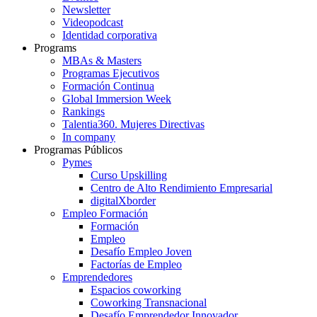
Newsletter
Videopodcast
Identidad corporativa
Programs
MBAs & Masters
Programas Ejecutivos
Formación Continua
Global Immersion Week
Rankings
Talentia360. Mujeres Directivas
In company
Programas Públicos
Pymes
Curso Upskilling
Centro de Alto Rendimiento Empresarial
digitalXborder
Empleo Formación
Formación
Empleo
Desafío Empleo Joven
Factorías de Empleo
Emprendedores
Espacios coworking
Coworking Transnacional
Desafío Emprendedor Innovador