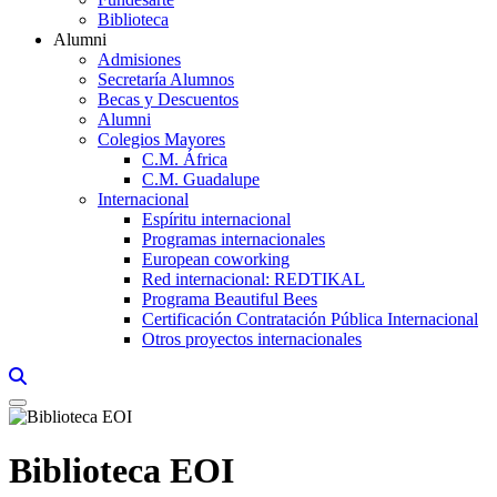
Biblioteca
Alumni
Admisiones
Secretaría Alumnos
Becas y Descuentos
Alumni
Colegios Mayores
C.M. África
C.M. Guadalupe
Internacional
Espíritu internacional
Programas internacionales
European coworking
Red internacional: REDTIKAL
Programa Beautiful Bees
Certificación Contratación Pública Internacional
Otros proyectos internacionales
Links, Opens in this window a searcher
Biblioteca EOI