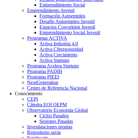
Emprendimiento Social
Emprendimiento Juvenil
Formación Autoempleo
Desafío Autoempleo Juvenil
Espacios Coworking Juvenil
Emprendimiento Social Juvenil
Programas ACTIVA
Activa Industria 4.0
Activa Ciberseguridad
Activa Crecimiento
Activa Startups
Programa Acelera Startups
Programa PADIH
Programa PIEEI
NextGeneration
Centro de Referencia Nacional
Conocimiento
CEPI
Cátedra EOI OEPM
Observatorio Economía Global
Ciclos Pasados
Sesiones Pasadas
Investigaciones propias
Repositorio savia
Fundesarte