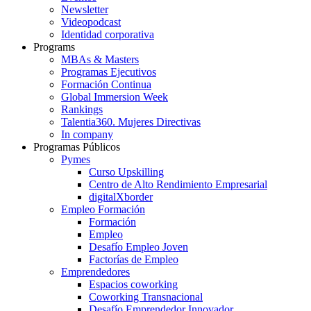
Newsletter
Videopodcast
Identidad corporativa
Programs
MBAs & Masters
Programas Ejecutivos
Formación Continua
Global Immersion Week
Rankings
Talentia360. Mujeres Directivas
In company
Programas Públicos
Pymes
Curso Upskilling
Centro de Alto Rendimiento Empresarial
digitalXborder
Empleo Formación
Formación
Empleo
Desafío Empleo Joven
Factorías de Empleo
Emprendedores
Espacios coworking
Coworking Transnacional
Desafío Emprendedor Innovador