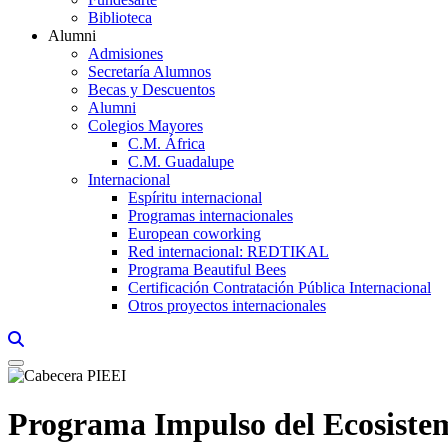
Biblioteca
Alumni
Admisiones
Secretaría Alumnos
Becas y Descuentos
Alumni
Colegios Mayores
C.M. África
C.M. Guadalupe
Internacional
Espíritu internacional
Programas internacionales
European coworking
Red internacional: REDTIKAL
Programa Beautiful Bees
Certificación Contratación Pública Internacional
Otros proyectos internacionales
Links, Opens in this window a searcher
Programa Impulso del Ecosist