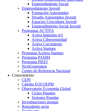
Emprendimiento Social
Emprendimiento Juvenil
Formación Autoempleo
Desafío Autoempleo Juvenil
Espacios Coworking Juvenil
Emprendimiento Social Juvenil
Programas ACTIVA
Activa Industria 4.0
Activa Ciberseguridad
Activa Crecimiento
Activa Startups
Programa Acelera Startups
Programa PADIH
Programa PIEEI
NextGeneration
Centro de Referencia Nacional
Conocimiento
CEPI
Cátedra EOI OEPM
Observatorio Economía Global
Ciclos Pasados
Sesiones Pasadas
Investigaciones propias
Repositorio savia
Fundesarte