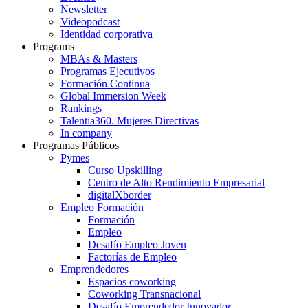
Newsletter
Videopodcast
Identidad corporativa
Programs
MBAs & Masters
Programas Ejecutivos
Formación Continua
Global Immersion Week
Rankings
Talentia360. Mujeres Directivas
In company
Programas Públicos
Pymes
Curso Upskilling
Centro de Alto Rendimiento Empresarial
digitalXborder
Empleo Formación
Formación
Empleo
Desafío Empleo Joven
Factorías de Empleo
Emprendedores
Espacios coworking
Coworking Transnacional
Desafío Emprendedor Innovador