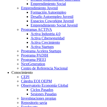
Emprendimiento Social
Emprendimiento Juvenil
Formación Autoempleo
Desafío Autoempleo Juvenil
Espacios Coworking Juvenil
Emprendimiento Social Juvenil
Programas ACTIVA
Activa Industria 4.0
Activa Ciberseguridad
Activa Crecimiento
Activa Startups
Programa Acelera Startups
Programa PADIH
Programa PIEEI
NextGeneration
Centro de Referencia Nacional
Conocimiento
CEPI
Cátedra EOI OEPM
Observatorio Economía Global
Ciclos Pasados
Sesiones Pasadas
Investigaciones propias
Repositorio savia
Fundesarte