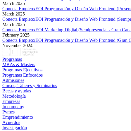
March 2025
Conecta EmpleoxEOI Programación y Diseño Web Frontend (Presenci
March 2025
Conecta EmpleoxEOI Programación y Diseño Web Frontend (Semipre
March 2025
Conecta EmpleoxEOI Marketing Digital (Semipresencial - Gran Cana
February 2025
Conecta EmpleoxEOI Programación y Diseño Web Frontend (Gran C
November 2024
Programas
MBAs & Masters
Programas Ejecutivos
Programas Enfocados
Admisiones
Cursos, Talleres y Seminarios
Becas y ayudas
Metodología
Empresas
In company
Pymes
Emprendimiento
Acuerdos
Investigación