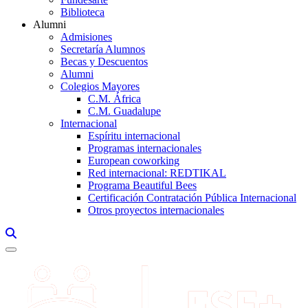
Biblioteca
Alumni
Admisiones
Secretaría Alumnos
Becas y Descuentos
Alumni
Colegios Mayores
C.M. África
C.M. Guadalupe
Internacional
Espíritu internacional
Programas internacionales
European coworking
Red internacional: REDTIKAL
Programa Beautiful Bees
Certificación Contratación Pública Internacional
Otros proyectos internacionales
Links, Opens in this window a searcher