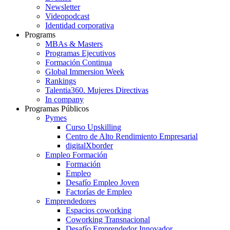
Newsletter
Videopodcast
Identidad corporativa
Programs
MBAs & Masters
Programas Ejecutivos
Formación Continua
Global Immersion Week
Rankings
Talentia360. Mujeres Directivas
In company
Programas Públicos
Pymes
Curso Upskilling
Centro de Alto Rendimiento Empresarial
digitalXborder
Empleo Formación
Formación
Empleo
Desafío Empleo Joven
Factorías de Empleo
Emprendedores
Espacios coworking
Coworking Transnacional
Desafío Emprendedor Innovador