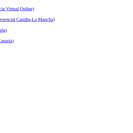
a Virtual Online)
sencial Castilla-La Mancha)
ria)
anaria)