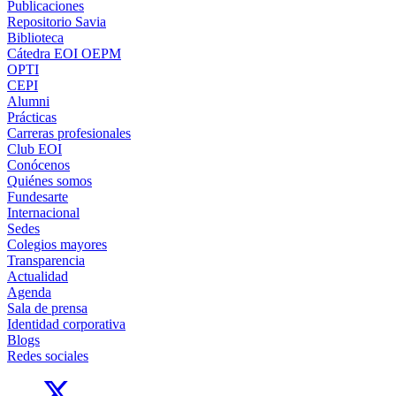
Publicaciones
Repositorio Savia
Biblioteca
Cátedra EOI OEPM
OPTI
CEPI
Alumni
Prácticas
Carreras profesionales
Club EOI
Conócenos
Quiénes somos
Fundesarte
Internacional
Sedes
Colegios mayores
Transparencia
Actualidad
Agenda
Sala de prensa
Identidad corporativa
Blogs
Redes sociales
Links, Opens in this window