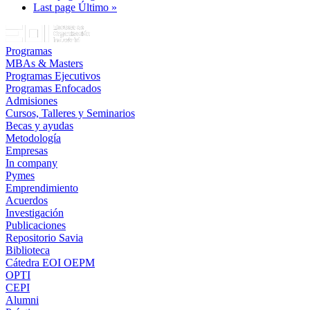
Last page
Último »
Programas
MBAs & Masters
Programas Ejecutivos
Programas Enfocados
Admisiones
Cursos, Talleres y Seminarios
Becas y ayudas
Metodología
Empresas
In company
Pymes
Emprendimiento
Acuerdos
Investigación
Publicaciones
Repositorio Savia
Biblioteca
Cátedra EOI OEPM
OPTI
CEPI
Alumni