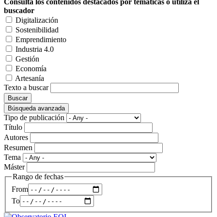
Consulta los contenidos destacados por temáticas o utiliza el
buscador
Digitalización
Sostenibilidad
Emprendimiento
Industria 4.0
Gestión
Economía
Artesanía
Texto a buscar
Búsqueda avanzada
Tipo de publicación
Título
Autores
Resumen
Tema
Máster
Rango de fechas
From
To