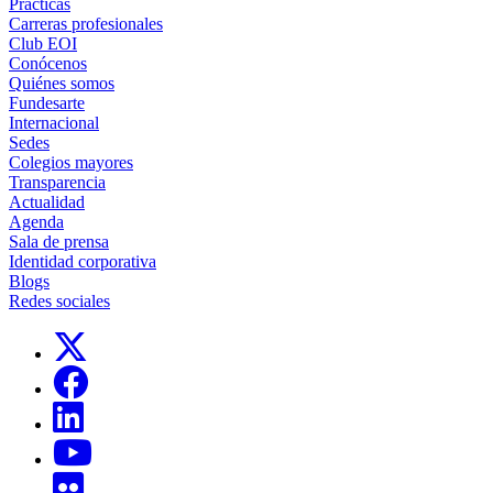
Prácticas
Carreras profesionales
Club EOI
Conócenos
Quiénes somos
Fundesarte
Internacional
Sedes
Colegios mayores
Transparencia
Actualidad
Agenda
Sala de prensa
Identidad corporativa
Blogs
Redes sociales
Links, Opens in this window
Links, Opens in this window
Links, Opens in this window
Links, Opens in this window
Links, Opens in this window