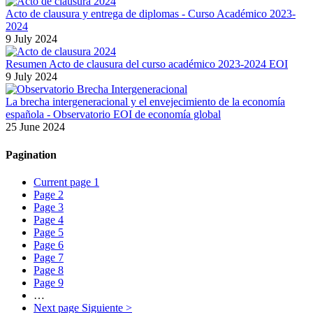
Acto de clausura y entrega de diplomas - Curso Académico 2023-
2024
9 July 2024
Resumen Acto de clausura del curso académico 2023-2024 EOI
9 July 2024
La brecha intergeneracional y el envejecimiento de la economía
española - Observatorio EOI de economía global
25 June 2024
Pagination
Current page
1
Page
2
Page
3
Page
4
Page
5
Page
6
Page
7
Page
8
Page
9
…
Next page
Siguiente >