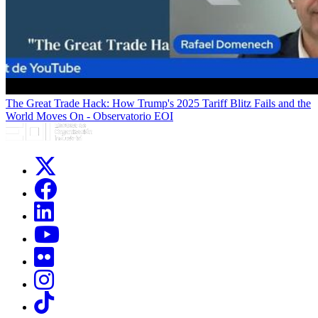
The Great Trade Hack: How Trump's 2025 Tariff Blitz Fails and the
World Moves On - Observatorio EOI
Links, Opens in this window
Links, Opens in this window
Links, Opens in this window
Links, Opens in this window
Links, Opens in this window
Links, Opens in this window
Links, Opens in this window