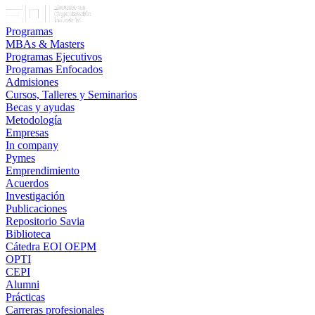
Programas
MBAs & Masters
Programas Ejecutivos
Programas Enfocados
Admisiones
Cursos, Talleres y Seminarios
Becas y ayudas
Metodología
Empresas
In company
Pymes
Emprendimiento
Acuerdos
Investigación
Publicaciones
Repositorio Savia
Biblioteca
Cátedra EOI OEPM
OPTI
CEPI
Alumni
Prácticas
Carreras profesionales