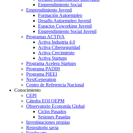
Emprendimiento Social
Emprendimiento Juvenil
Formación Autoempleo
Desafío Autoempleo Juvenil
Espacios Coworking Juvenil
Emprendimiento Social Juvenil
Programas ACTIVA
Activa Industria 4.0
Activa Ciberseguridad
Activa Crecimiento
Activa Startups
Programa Acelera Startups
Programa PADIH
Programa PIEEI
NextGeneration
Centro de Referencia Nacional
Conocimiento
CEPI
Cátedra EOI OEPM
Observatorio Economía Global
Ciclos Pasados
Sesiones Pasadas
Investigaciones propias
Repositorio savia
Fundesarte