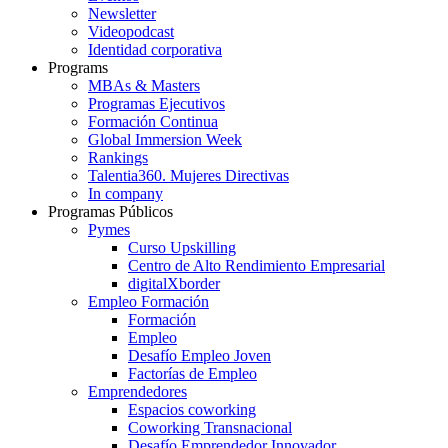
Newsletter
Videopodcast
Identidad corporativa
Programs
MBAs & Masters
Programas Ejecutivos
Formación Continua
Global Immersion Week
Rankings
Talentia360. Mujeres Directivas
In company
Programas Públicos
Pymes
Curso Upskilling
Centro de Alto Rendimiento Empresarial
digitalXborder
Empleo Formación
Formación
Empleo
Desafío Empleo Joven
Factorías de Empleo
Emprendedores
Espacios coworking
Coworking Transnacional
Desafío Emprendedor Innovador