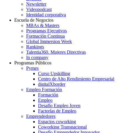
Newsletter
Videopodcast
Identidad corporativa
Escuela de Negocios
MBAs & Masters
Programas Ejecutivos
Formación Continua
Global Immersion Week
Rankings
Talentia360. Mujeres Directivas
In company
Programas Públicos
Pymes
Curso Upskilling
Centro de Alto Rendimiento Empresarial
digitalXborder
Empleo Formación
Formación
Empleo
Desafío Empleo Joven
Factorías de Empleo
Emprendedores
Espacios coworking
Coworking Transnacional
Desafío Emprendedor Innovador