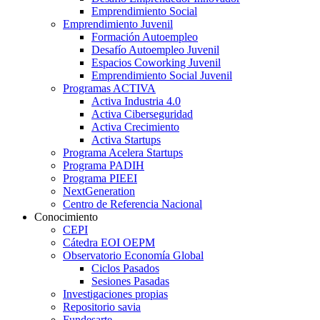
Emprendimiento Social
Emprendimiento Juvenil
Formación Autoempleo
Desafío Autoempleo Juvenil
Espacios Coworking Juvenil
Emprendimiento Social Juvenil
Programas ACTIVA
Activa Industria 4.0
Activa Ciberseguridad
Activa Crecimiento
Activa Startups
Programa Acelera Startups
Programa PADIH
Programa PIEEI
NextGeneration
Centro de Referencia Nacional
Conocimiento
CEPI
Cátedra EOI OEPM
Observatorio Economía Global
Ciclos Pasados
Sesiones Pasadas
Investigaciones propias
Repositorio savia
Fundesarte