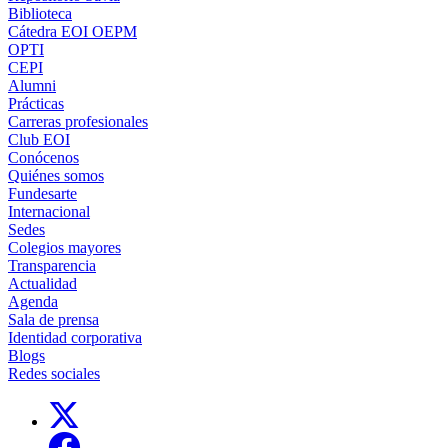
Biblioteca
Cátedra EOI OEPM
OPTI
CEPI
Alumni
Prácticas
Carreras profesionales
Club EOI
Conócenos
Quiénes somos
Fundesarte
Internacional
Sedes
Colegios mayores
Transparencia
Actualidad
Agenda
Sala de prensa
Identidad corporativa
Blogs
Redes sociales
Links, Opens in this window
Links, Opens in this window