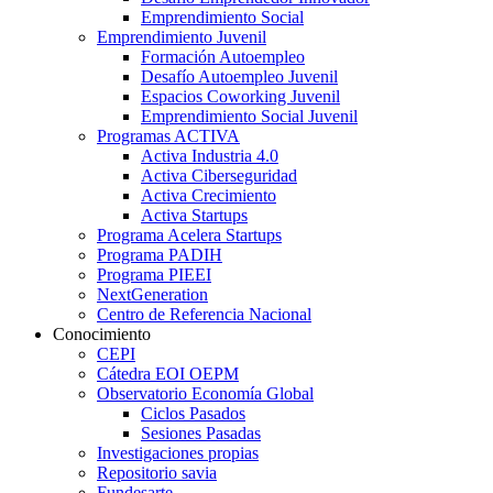
Emprendimiento Social
Emprendimiento Juvenil
Formación Autoempleo
Desafío Autoempleo Juvenil
Espacios Coworking Juvenil
Emprendimiento Social Juvenil
Programas ACTIVA
Activa Industria 4.0
Activa Ciberseguridad
Activa Crecimiento
Activa Startups
Programa Acelera Startups
Programa PADIH
Programa PIEEI
NextGeneration
Centro de Referencia Nacional
Conocimiento
CEPI
Cátedra EOI OEPM
Observatorio Economía Global
Ciclos Pasados
Sesiones Pasadas
Investigaciones propias
Repositorio savia
Fundesarte