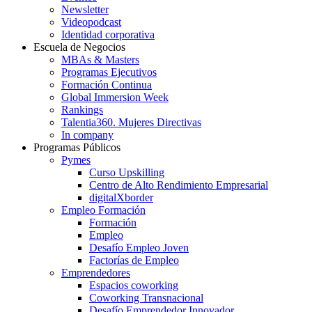
Newsletter
Videopodcast
Identidad corporativa
Escuela de Negocios
MBAs & Masters
Programas Ejecutivos
Formación Continua
Global Immersion Week
Rankings
Talentia360. Mujeres Directivas
In company
Programas Públicos
Pymes
Curso Upskilling
Centro de Alto Rendimiento Empresarial
digitalXborder
Empleo Formación
Formación
Empleo
Desafío Empleo Joven
Factorías de Empleo
Emprendedores
Espacios coworking
Coworking Transnacional
Desafío Emprendedor Innovador