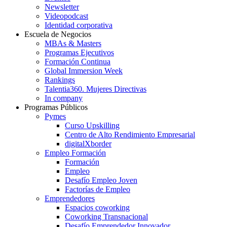
Newsletter
Videopodcast
Identidad corporativa
Escuela de Negocios
MBAs & Masters
Programas Ejecutivos
Formación Continua
Global Immersion Week
Rankings
Talentia360. Mujeres Directivas
In company
Programas Públicos
Pymes
Curso Upskilling
Centro de Alto Rendimiento Empresarial
digitalXborder
Empleo Formación
Formación
Empleo
Desafío Empleo Joven
Factorías de Empleo
Emprendedores
Espacios coworking
Coworking Transnacional
Desafío Emprendedor Innovador