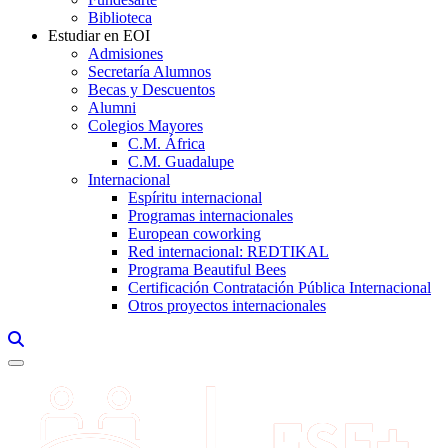
Biblioteca
Estudiar en EOI
Admisiones
Secretaría Alumnos
Becas y Descuentos
Alumni
Colegios Mayores
C.M. África
C.M. Guadalupe
Internacional
Espíritu internacional
Programas internacionales
European coworking
Red internacional: REDTIKAL
Programa Beautiful Bees
Certificación Contratación Pública Internacional
Otros proyectos internacionales
Links, Opens in this window a searcher