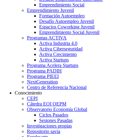
Emprendimiento Social
Emprendimiento Juvenil
Formación Autoempleo
Desafío Autoempleo Juvenil
Espacios Coworking Juvenil
Emprendimiento Social Juvenil
Programas ACTIVA
Activa Industria 4.0
Activa Ciberseguridad
Activa Crecimiento
Activa Startups
Programa Acelera Startups
Programa PADIH
Programa PIEEI
NextGeneration
Centro de Referencia Nacional
Conocimiento
CEPI
Cátedra EOI OEPM
Observatorio Economía Global
Ciclos Pasados
Sesiones Pasadas
Investigaciones propias
Repositorio savia
Fundesarte