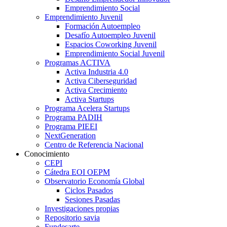
Emprendimiento Social
Emprendimiento Juvenil
Formación Autoempleo
Desafío Autoempleo Juvenil
Espacios Coworking Juvenil
Emprendimiento Social Juvenil
Programas ACTIVA
Activa Industria 4.0
Activa Ciberseguridad
Activa Crecimiento
Activa Startups
Programa Acelera Startups
Programa PADIH
Programa PIEEI
NextGeneration
Centro de Referencia Nacional
Conocimiento
CEPI
Cátedra EOI OEPM
Observatorio Economía Global
Ciclos Pasados
Sesiones Pasadas
Investigaciones propias
Repositorio savia
Fundesarte