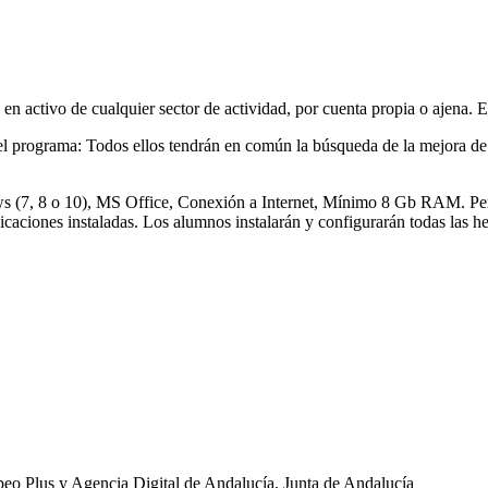
 en activo de cualquier sector de actividad, por cuenta propia o ajena.
el programa: Todos ellos tendrán en común la búsqueda de la mejora de
 (7, 8 o 10), MS Office, Conexión a Internet, Mínimo 8 Gb RAM. Permi
icaciones instaladas. Los alumnos instalarán y configurarán todas las her
eo Plus y Agencia Digital de Andalucía, Junta de Andalucía