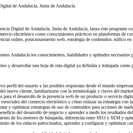
igital de Andalucía, Junta de Andalucía
cia Digital de Andalucía, Junta de Andalucía, lanza este programa cuyo
comercio electrónico como conocimientos prácticos en plataformas de come
encial online, posicionamiento web, estrategia de contenidos, tráfico en
mos Andalucía los conocimientos, habilidades y aptitudes necesarios pa
ntos y desarrollar una hoja de ruta digital ya definida y trabajada como
uevo perfil del usuario y las posibles respuestas desde el mundo empresar
del nuevo cliente, familiarizarse con la terminología y claves del market
para el desarrollo de la presencia web de un producto o servicio digita
enciales del comercio electrónico y cómo enlazar su estrategia con la
tar y optimizar estrategias de uso de contenidos para acciones de marke
beneficio del desarrollo de negocio y aprender a medir los resultados de
ento de los motores de búsqueda, diferenciar entre SEO y SEM y optimi
nto de los enlaces patrocinados, aprender a configurar y optimizar c