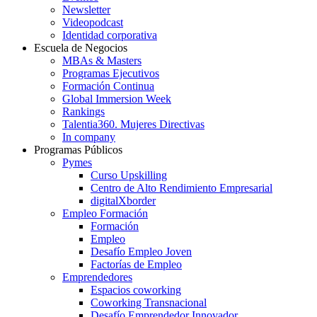
Newsletter
Videopodcast
Identidad corporativa
Escuela de Negocios
MBAs & Masters
Programas Ejecutivos
Formación Continua
Global Immersion Week
Rankings
Talentia360. Mujeres Directivas
In company
Programas Públicos
Pymes
Curso Upskilling
Centro de Alto Rendimiento Empresarial
digitalXborder
Empleo Formación
Formación
Empleo
Desafío Empleo Joven
Factorías de Empleo
Emprendedores
Espacios coworking
Coworking Transnacional
Desafío Emprendedor Innovador