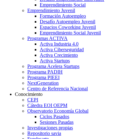
Emprendimiento Social
Emprendimiento Juvenil
Formación Autoempleo
Desafío Autoempleo Juvenil
Espacios Coworking Juvenil
Emprendimiento Social Juvenil
Programas ACTIVA
Activa Industria 4.0
Activa Ciberseguridad
Activa Crecimiento
Activa Startups
Programa Acelera Startups
Programa PADIH
Programa PIEEI
NextGeneration
Centro de Referencia Nacional
Conocimiento
CEPI
Cátedra EOI OEPM
Observatorio Economía Global
Ciclos Pasados
Sesiones Pasadas
Investigaciones propias
Repositorio savia
Fundesarte