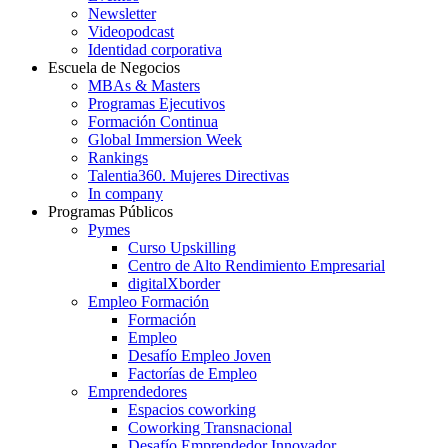
Newsletter
Videopodcast
Identidad corporativa
Escuela de Negocios
MBAs & Masters
Programas Ejecutivos
Formación Continua
Global Immersion Week
Rankings
Talentia360. Mujeres Directivas
In company
Programas Públicos
Pymes
Curso Upskilling
Centro de Alto Rendimiento Empresarial
digitalXborder
Empleo Formación
Formación
Empleo
Desafío Empleo Joven
Factorías de Empleo
Emprendedores
Espacios coworking
Coworking Transnacional
Desafío Emprendedor Innovador