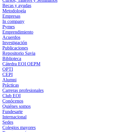
Cursos, Talleres y Seminarios
Becas y ayudas
Metodología
Empresas
In company
Pymes
Emprendimiento
Acuerdos
Investigación
Publicaciones
Repositorio Savia
Biblioteca
Cátedra EOI OEPM
OPTI
CEPI
Alumni
Prácticas
Carreras profesionales
Club EOI
Conócenos
Quiénes somos
Fundesarte
Internacional
Sedes
Colegios mayores