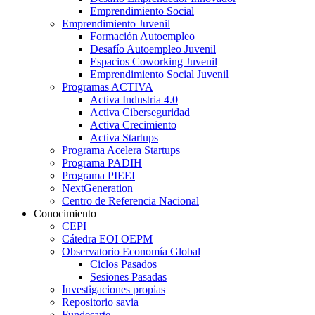
Emprendimiento Social
Emprendimiento Juvenil
Formación Autoempleo
Desafío Autoempleo Juvenil
Espacios Coworking Juvenil
Emprendimiento Social Juvenil
Programas ACTIVA
Activa Industria 4.0
Activa Ciberseguridad
Activa Crecimiento
Activa Startups
Programa Acelera Startups
Programa PADIH
Programa PIEEI
NextGeneration
Centro de Referencia Nacional
Conocimiento
CEPI
Cátedra EOI OEPM
Observatorio Economía Global
Ciclos Pasados
Sesiones Pasadas
Investigaciones propias
Repositorio savia
Fundesarte