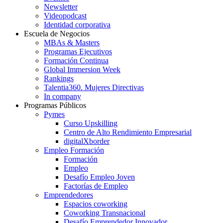
Newsletter
Videopodcast
Identidad corporativa
Escuela de Negocios
MBAs & Masters
Programas Ejecutivos
Formación Continua
Global Immersion Week
Rankings
Talentia360. Mujeres Directivas
In company
Programas Públicos
Pymes
Curso Upskilling
Centro de Alto Rendimiento Empresarial
digitalXborder
Empleo Formación
Formación
Empleo
Desafío Empleo Joven
Factorías de Empleo
Emprendedores
Espacios coworking
Coworking Transnacional
Desafío Emprendedor Innovador