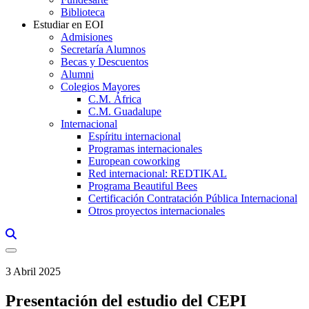
Biblioteca
Estudiar en EOI
Admisiones
Secretaría Alumnos
Becas y Descuentos
Alumni
Colegios Mayores
C.M. África
C.M. Guadalupe
Internacional
Espíritu internacional
Programas internacionales
European coworking
Red internacional: REDTIKAL
Programa Beautiful Bees
Certificación Contratación Pública Internacional
Otros proyectos internacionales
Links, Opens in this window a searcher
3 Abril 2025
Presentación del estudio del CEPI