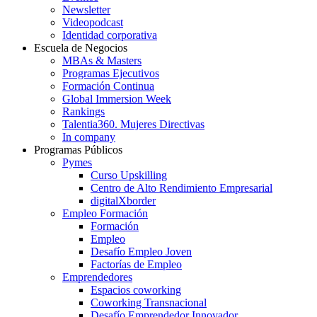
Newsletter
Videopodcast
Identidad corporativa
Escuela de Negocios
MBAs & Masters
Programas Ejecutivos
Formación Continua
Global Immersion Week
Rankings
Talentia360. Mujeres Directivas
In company
Programas Públicos
Pymes
Curso Upskilling
Centro de Alto Rendimiento Empresarial
digitalXborder
Empleo Formación
Formación
Empleo
Desafío Empleo Joven
Factorías de Empleo
Emprendedores
Espacios coworking
Coworking Transnacional
Desafío Emprendedor Innovador