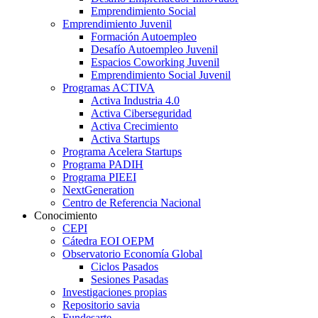
Emprendimiento Social
Emprendimiento Juvenil
Formación Autoempleo
Desafío Autoempleo Juvenil
Espacios Coworking Juvenil
Emprendimiento Social Juvenil
Programas ACTIVA
Activa Industria 4.0
Activa Ciberseguridad
Activa Crecimiento
Activa Startups
Programa Acelera Startups
Programa PADIH
Programa PIEEI
NextGeneration
Centro de Referencia Nacional
Conocimiento
CEPI
Cátedra EOI OEPM
Observatorio Economía Global
Ciclos Pasados
Sesiones Pasadas
Investigaciones propias
Repositorio savia
Fundesarte