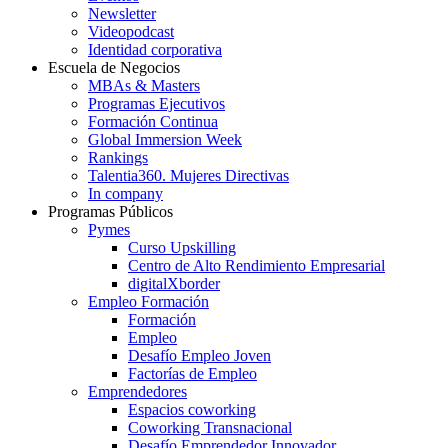
Newsletter
Videopodcast
Identidad corporativa
Escuela de Negocios
MBAs & Masters
Programas Ejecutivos
Formación Continua
Global Immersion Week
Rankings
Talentia360. Mujeres Directivas
In company
Programas Públicos
Pymes
Curso Upskilling
Centro de Alto Rendimiento Empresarial
digitalXborder
Empleo Formación
Formación
Empleo
Desafío Empleo Joven
Factorías de Empleo
Emprendedores
Espacios coworking
Coworking Transnacional
Desafío Emprendedor Innovador