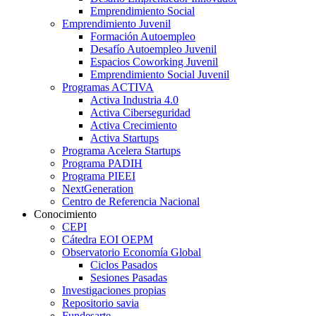
Emprendimiento Social
Emprendimiento Juvenil
Formación Autoempleo
Desafío Autoempleo Juvenil
Espacios Coworking Juvenil
Emprendimiento Social Juvenil
Programas ACTIVA
Activa Industria 4.0
Activa Ciberseguridad
Activa Crecimiento
Activa Startups
Programa Acelera Startups
Programa PADIH
Programa PIEEI
NextGeneration
Centro de Referencia Nacional
Conocimiento
CEPI
Cátedra EOI OEPM
Observatorio Economía Global
Ciclos Pasados
Sesiones Pasadas
Investigaciones propias
Repositorio savia
Fundesarte