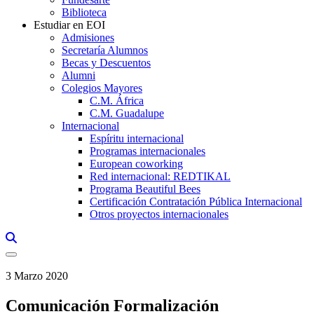
Biblioteca
Estudiar en EOI
Admisiones
Secretaría Alumnos
Becas y Descuentos
Alumni
Colegios Mayores
C.M. África
C.M. Guadalupe
Internacional
Espíritu internacional
Programas internacionales
European coworking
Red internacional: REDTIKAL
Programa Beautiful Bees
Certificación Contratación Pública Internacional
Otros proyectos internacionales
Links, Opens in this window a searcher
3 Marzo 2020
Comunicación Formalización