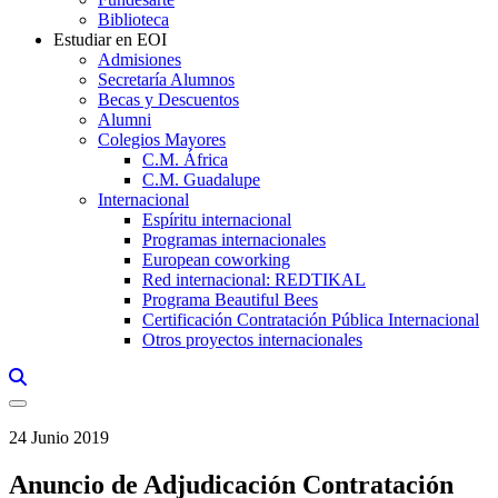
Biblioteca
Estudiar en EOI
Admisiones
Secretaría Alumnos
Becas y Descuentos
Alumni
Colegios Mayores
C.M. África
C.M. Guadalupe
Internacional
Espíritu internacional
Programas internacionales
European coworking
Red internacional: REDTIKAL
Programa Beautiful Bees
Certificación Contratación Pública Internacional
Otros proyectos internacionales
Links, Opens in this window a searcher
24 Junio 2019
Anuncio de Adjudicación Contratación