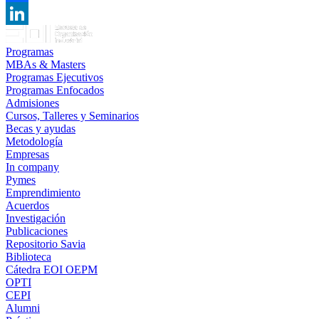
Facebook
LinkedIn
Programas
MBAs & Masters
Programas Ejecutivos
Programas Enfocados
Admisiones
Cursos, Talleres y Seminarios
Becas y ayudas
Metodología
Empresas
In company
Pymes
Emprendimiento
Acuerdos
Investigación
Publicaciones
Repositorio Savia
Biblioteca
Cátedra EOI OEPM
OPTI
CEPI
Alumni