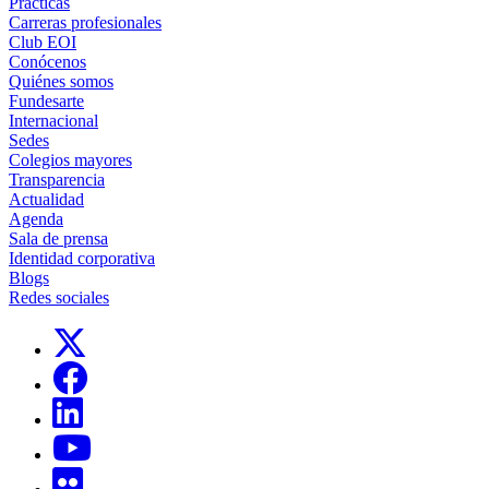
Prácticas
Carreras profesionales
Club EOI
Conócenos
Quiénes somos
Fundesarte
Internacional
Sedes
Colegios mayores
Transparencia
Actualidad
Agenda
Sala de prensa
Identidad corporativa
Blogs
Redes sociales
Links, Opens in this window
Links, Opens in this window
Links, Opens in this window
Links, Opens in this window
Links, Opens in this window