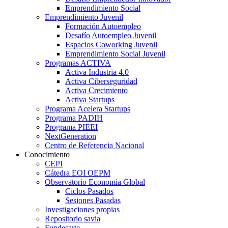
Emprendimiento Social
Emprendimiento Juvenil
Formación Autoempleo
Desafío Autoempleo Juvenil
Espacios Coworking Juvenil
Emprendimiento Social Juvenil
Programas ACTIVA
Activa Industria 4.0
Activa Ciberseguridad
Activa Crecimiento
Activa Startups
Programa Acelera Startups
Programa PADIH
Programa PIEEI
NextGeneration
Centro de Referencia Nacional
Conocimiento
CEPI
Cátedra EOI OEPM
Observatorio Economía Global
Ciclos Pasados
Sesiones Pasadas
Investigaciones propias
Repositorio savia
Fundesarte