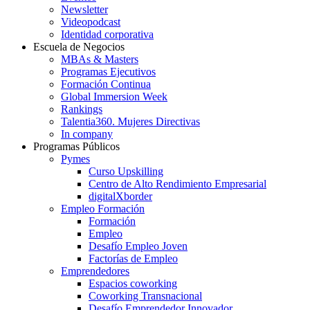
Newsletter
Videopodcast
Identidad corporativa
Escuela de Negocios
MBAs & Masters
Programas Ejecutivos
Formación Continua
Global Immersion Week
Rankings
Talentia360. Mujeres Directivas
In company
Programas Públicos
Pymes
Curso Upskilling
Centro de Alto Rendimiento Empresarial
digitalXborder
Empleo Formación
Formación
Empleo
Desafío Empleo Joven
Factorías de Empleo
Emprendedores
Espacios coworking
Coworking Transnacional
Desafío Emprendedor Innovador