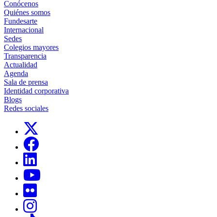
Conócenos
Quiénes somos
Fundesarte
Internacional
Sedes
Colegios mayores
Transparencia
Actualidad
Agenda
Sala de prensa
Identidad corporativa
Blogs
Redes sociales
Links, Opens in this window
Links, Opens in this window
Links, Opens in this window
Links, Opens in this window
Links, Opens in this window
Links, Opens in this window