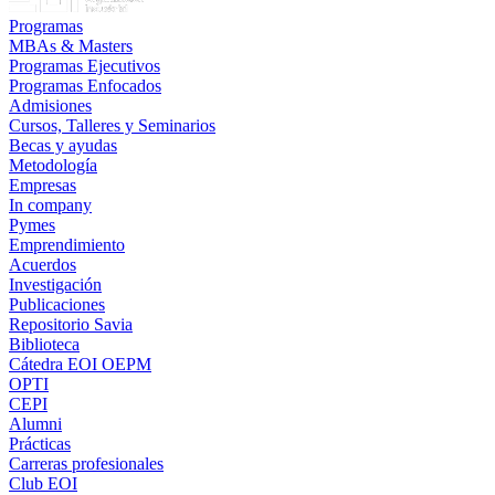
Programas
MBAs & Masters
Programas Ejecutivos
Programas Enfocados
Admisiones
Cursos, Talleres y Seminarios
Becas y ayudas
Metodología
Empresas
In company
Pymes
Emprendimiento
Acuerdos
Investigación
Publicaciones
Repositorio Savia
Biblioteca
Cátedra EOI OEPM
OPTI
CEPI
Alumni
Prácticas
Carreras profesionales
Club EOI