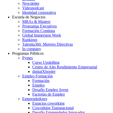
Newsletter
Videopodcast
Identidad corporativa
Escuela de Negocios
MBAs & Masters
Programas Ejecutivos
Formación Continua
Global Immersion Week
Rankings
Talentia360. Mujeres Directivas
In company
Programas Públicos
Pymes
Curso Upskilling
Centro de Alto Rendimiento Empresarial
digitalXborder
Empleo Formación
Formación
Empleo
Desafío Empleo Joven
Factorías de Empleo
Emprendedores
Espacios coworking
Coworking Transnacional
Desafío Emprendedor Innovador