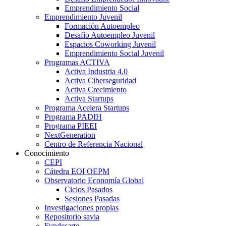
Emprendimiento Social
Emprendimiento Juvenil
Formación Autoempleo
Desafío Autoempleo Juvenil
Espacios Coworking Juvenil
Emprendimiento Social Juvenil
Programas ACTIVA
Activa Industria 4.0
Activa Ciberseguridad
Activa Crecimiento
Activa Startups
Programa Acelera Startups
Programa PADIH
Programa PIEEI
NextGeneration
Centro de Referencia Nacional
Conocimiento
CEPI
Cátedra EOI OEPM
Observatorio Economía Global
Ciclos Pasados
Sesiones Pasadas
Investigaciones propias
Repositorio savia
Fundesarte